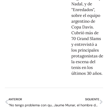
Nadal, y de
"Enredados",
sobre el equipo
argentino de
Copa Davis.
Cubrió más de
70 Grand Slams
y entrevistó a
los principales
protagonistas de
la escena del
tenis en los
últimos 30 años.
ANTERIOR
SIGUIENTE
“No tengo problema con que lleguen los Saudíes mientras haya más dinero” – entrevista con Tomás Etcheverry
Jaume Munar, el hombre de los finales polémicos: “Se pierde la caballerosidad”