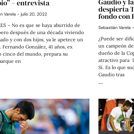
Gaudio y l
io” – entrevista
despierta T
án Varela
julio 20, 2022
fondo con 
S – No es que se haya aburrido de
Sebastián Varela
 pero después de una década viviendo
¿Puede ser difí
sado y con dos hijos, ya le apetece un
un campeón de 
. Fernando González, 41 años, ex
dueño de la Co
 cinco del mundo, prepara su
atractivo para 
arque en
Sí. Es lo que s
Gaudio tras