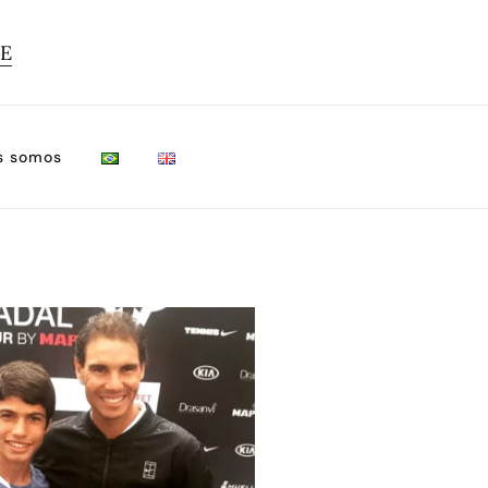
TE
s somos