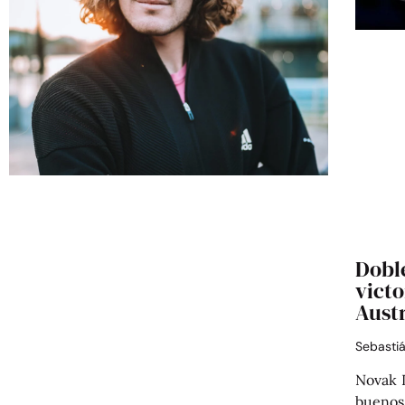
Dobl
victo
Austr
Sebasti
Novak D
buenos