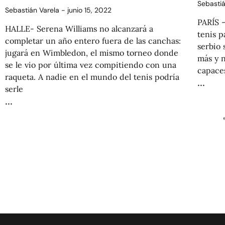
Sebasti
Sebastián Varela
junio 15, 2022
PARÍS –
HALLE- Serena Williams no alcanzará a
tenis p
completar un año entero fuera de las canchas:
serbio 
jugará en Wimbledon, el mismo torneo donde
más y n
se le vio por última vez compitiendo con una
capaces
raqueta. A nadie en el mundo del tenis podría
serle