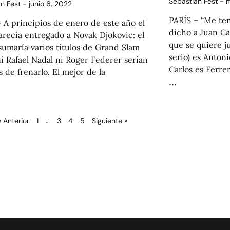
Sebastián Fest
m
án Fest
junio 6, 2022
PARÍS – “Me teng
 A principios de enero de este año el
dicho a Juan Ca
arecía entregado a Novak Djokovic: el
que se quiere j
sumaría varios títulos de Grand Slam
serio) es Anton
i Rafael Nadal ni Roger Federer serían
Carlos es Ferrer
 de frenarlo. El mejor de la
« Anterior
1
…
3
4
5
Siguiente »