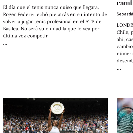
camb
El día que el tenis nunca quiso que llegara.
Sebasti
Roger Federer echó pie atrás en su intento de
volver a jugar tenis profesional en el ATP de
LONDRE
Basilea. No será su ciudad la que lo vea por
Chile,
última vez competir
ahí, ca
cambio
número
desemb