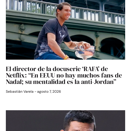
El director de la docuserie ‘RAFA’ de
Netflix: “En EEUU no hay muchos fans de
Nadal; su mentalidad es la anti-Jordan”
Sebastián Varela
agosto 7, 2026