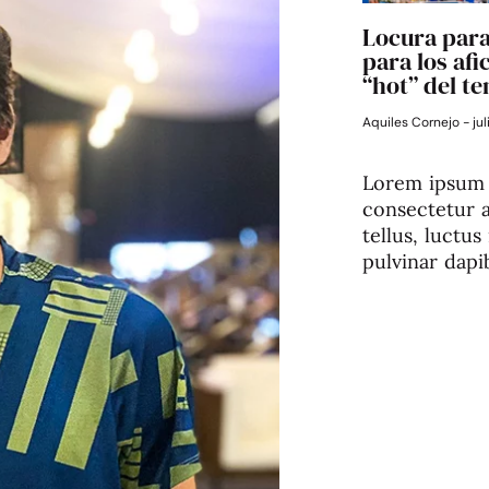
Locura para
para los afi
“hot” del te
Aquiles Cornejo
jul
Lorem ipsum 
consectetur ad
tellus, luctu
pulvinar dapi