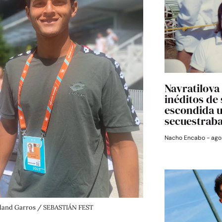
Navratilova 
inéditos de
escondida 
secuestrab
Nacho Encabo
agos
 Roland Garros / SEBASTIÁN FEST