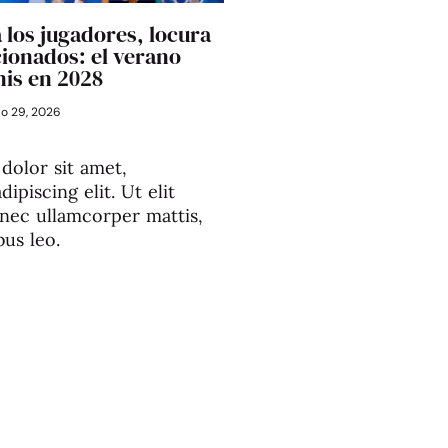
 los jugadores, locura
cionados: el verano
nis en 2028
io 29, 2026
dolor sit amet,
ipiscing elit. Ut elit
s nec ullamcorper mattis,
bus leo.