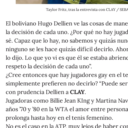
Taylor Fritz, tras la entrevista con CLAY / 
El boliviano Hugo Dellien ve las cosas de maner
la decisión de cada uno. ¿Por qué no hay jugad
sé. Capaz que lo hay, no sabemos y quizás nun
ninguno se les hace quizás difícil decirlo. Ah
lo dijo. Lo que yo vi es que él se estaba abrien
respeto la decisión de cada uno”.
¿Cree entonces que hay jugadores gay en el t
simplemente prefieren no decirlo? “Puede ser 
con prudencia Dellien a
CLAY
.
Jugadoras como Billie Jean KIng y Martina Nav
años ’70 y ’80 en la WTA el amor entre person
prolonga hasta hoy en el tenis femenino.
No es el caso en la ATP, muy lejos de haber co