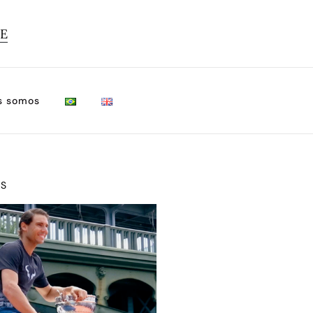
TE
s somos
OS