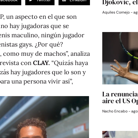
Djokovic, e
Aquiles Cornejo
ag
P, un aspecto en el que son
nino hay jugadoras que se
enis maculino, ningún jugador
nistas gays. ¿Por qué?
o, como muy de machos”, analiza
trevista con
CLAY.
“Quizás haya
zás hay jugadores que lo son y
ara una persona vivir así”,
La renuncia 
aire el US 
Nacho Encabo
agos