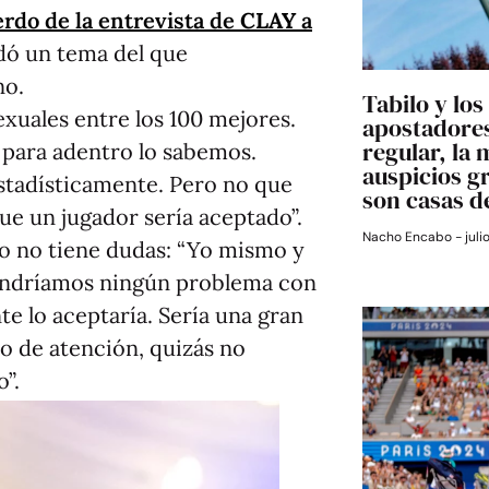
erdo de la entrevista de
CLAY
a
dó un tema del que
no.
Tabilo y los
xuales entre los 100 mejores.
apostadores
regular, la 
s para adentro lo sabemos.
auspicios g
stadísticamente. Pero no que
son casas d
ue un jugador sería aceptado”.
Nacho Encabo
juli
o no tiene dudas: “Yo mismo y
tendríamos ningún problema con
te lo aceptaría. Sería una gran
ro de atención, quizás no
”.