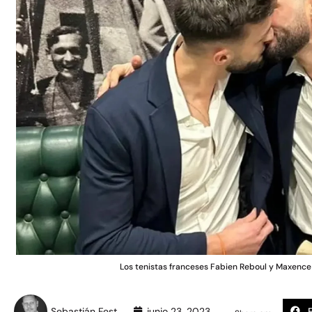
Los tenistas franceses Fabien Reboul y Maxence 
Sebastián Fest
junio 23, 2023