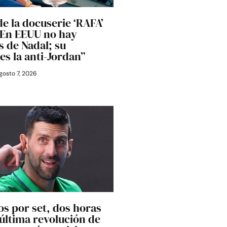
de la docuserie ‘RAFA’
 “En EEUU no hay
 de Nadal; su
es la anti-Jordan”
gosto 7, 2026
os por set, dos horas
última revolución de