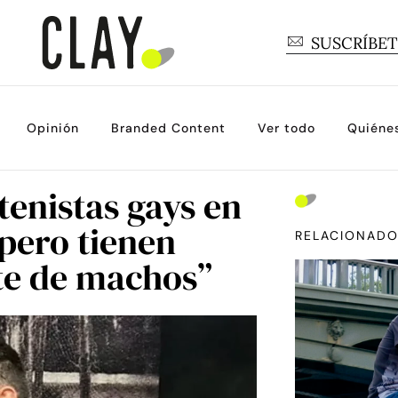
SUSCRÍBE
Opinión
Branded Content
Ver todo
Quiéne
tenistas gays en
 pero tienen
RELACIONAD
te de machos”