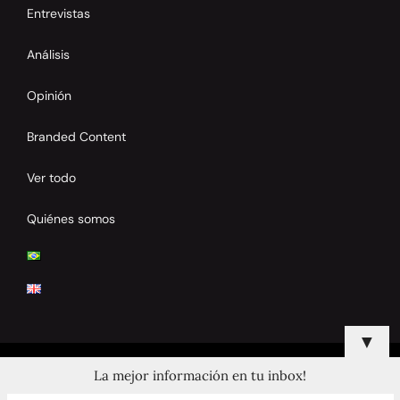
Entrevistas
Análisis
Opinión
Branded Content
Ver todo
Quiénes somos
▼
La mejor información en tu inbox!
© 2024 Copyrights by Clay Tennis. All Rights Reserved.