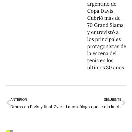
argentino de
Copa Davis.
Cubrió más de
70 Grand Slams
y entrevistó a
los principales
protagonistas de
la escena del
tenis en los
últimos 30 años.
ANTERIOR
SIGUIENTE
Drama en París y final: Zverev y Cobolli lucharán por el título de Roland Garros
La psicóloga que le dio la clave a Andreeva para conquistar Roland Garros: “Merece mucho crédito”