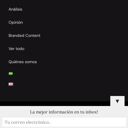
Análisis
Opinión
Branded Content
Ver todo
Quiénes somos
▼
La mejor información en tu inbox!
© 2024 Copyrights by Clay Tennis. All Rights Reserved.