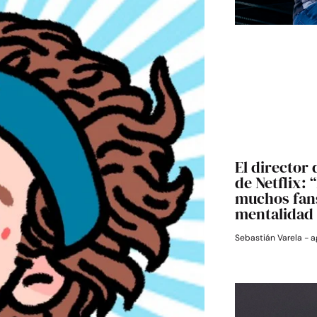
El director 
de Netflix:
muchos fans
mentalidad 
Sebastián Varela
a