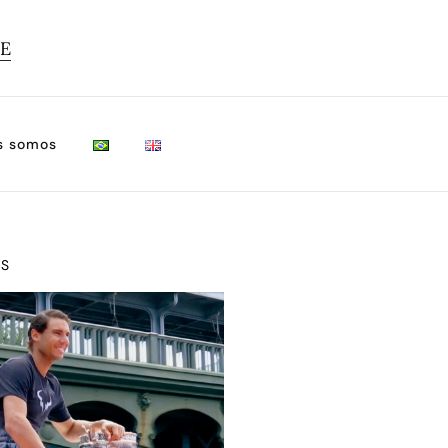
TE
s somos
OS