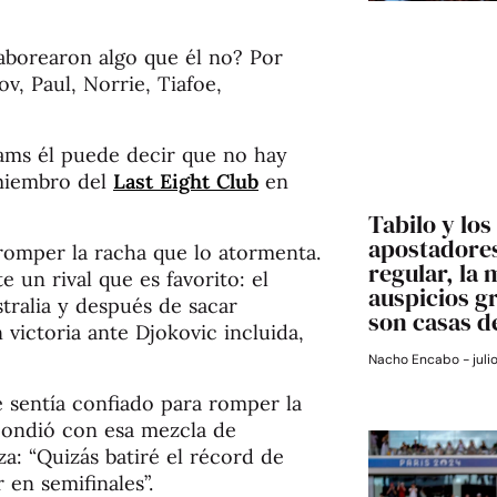
aborearon algo que él no? Por
v, Paul, Norrie, Tiafoe,
ams él puede decir que no hay
 miembro del
Last Eight Club
en
Tabilo y los
apostadores
omper la racha que lo atormenta.
regular, la 
 un rival que es favorito: el
auspicios g
tralia y después de sacar
son casas d
victoria ante Djokovic incluida,
Nacho Encabo
juli
e sentía confiado para romper la
pondió con esa mezcla de
a: “Quizás batiré el récord de
en semifinales”.