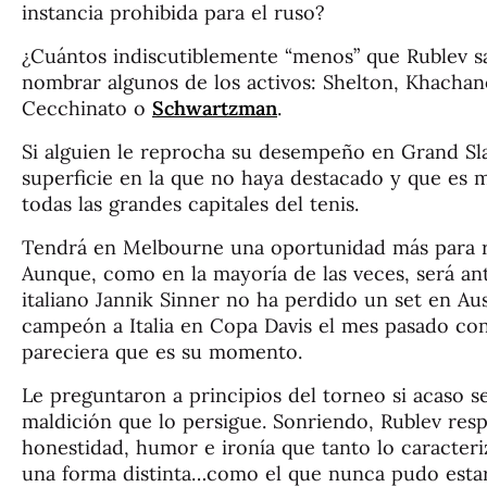
instancia prohibida para el ruso?
¿Cuántos indiscutiblemente “menos” que Rublev s
nombrar algunos de los activos: Shelton, Khachano
Cecchinato o
Schwartzman
.
Si alguien le reprocha su desempeño en Grand Sl
superficie en la que no haya destacado y que es
todas las grandes capitales del tenis.
Tendrá en Melbourne una oportunidad más para r
Aunque, como en la mayoría de las veces, será ante
italiano Jannik Sinner no ha perdido un set en Aus
campeón a Italia en Copa Davis el mes pasado con 
pareciera que es su momento.
Le preguntaron a principios del torneo si acaso s
maldición que lo persigue. Sonriendo, Rublev res
honestidad, humor e ironía que tanto lo caracteriz
una forma distinta…como el que nunca pudo estar 