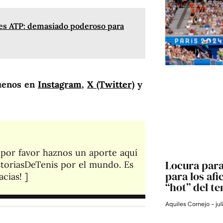
les ATP: demasiado poderoso para
uenos en
Instagram
,
X (Twitter)
y
, por favor haznos un aporte aquí
Locura para
toriasDeTenis por el mundo. Es
para los afi
cias! ]​
“hot” del te
Aquiles Cornejo
jul