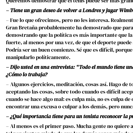
Queremos demostrar que el tenis puede ser más grande
– Tiene un gran deseo de volver a Londres y jugar Wimb
– Fue lo que ofrecimos, pero no les interesa. Realmen
Gran Bretaña probablemente ha demostrado que para el
demostrando que la política es más importante que l
fuerte, al menos por una vez, de que el deporte puede 
Podría ser un buen comienzo. Sé que es difícil, porque
manipularlo políticamente.
– Dijo usted en una entrevista: “Todo el mundo tiene un
¿Cómo lo trabaja?
– Algunos ejercicios, meditación, cosas así. Hago de 
aceptando las cosas, sobre todo cuando es difícil ace
cuando se hace algo mal: es culpa mía, no es culpa de
encontrar una excusa o culpar a los demás, pero nunc
– ¿Qué importancia tiene para un tenista reconocer la p
– Al menos es el primer paso. Mucha gente no quiere a