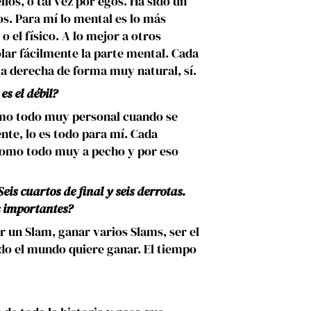
los, o tal vez por egos. Ha sido un
s. Para mí lo mental es lo más
o el físico. A lo mejor a otros
lar fácilmente la parte mental. Cada
la derecha de forma muy natural, sí.
es el débil?
omo todo muy personal cuando se
nte, lo es todo para mí. Cada
tomo todo muy a pecho y por eso
is cuartos de final y seis derrotas.
s importantes?
 un Slam, ganar varios Slams, ser el
odo el mundo quiere ganar. El tiempo