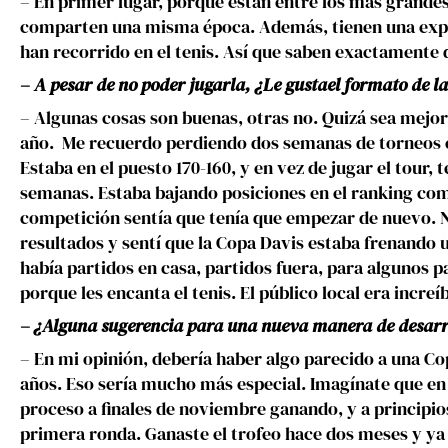
– En primer lugar, porque están entre los más grandes 
comparten una misma época. Además, tienen una exper
han recorrido en el tenis. Así que saben exactament
– A pesar de no poder jugarla, ¿Le gustael formato de l
– Algunas cosas son buenas, otras no. Quizá sea mejor
año. Me recuerdo perdiendo dos semanas de torneos c
Estaba en el puesto 170-160, y en vez de jugar el tour, 
semanas. Estaba bajando posiciones en el ranking com
competición sentía que tenía que empezar de nuevo.
resultados y sentí que la Copa Davis estaba frenando
había partidos en casa, partidos fuera, para algunos 
porque les encanta el tenis. El público local era increíb
– ¿Alguna sugerencia para una nueva manera de desarr
– En mi opinión, debería haber algo parecido a una C
años. Eso sería mucho más especial. Imagínate que en 
proceso a finales de noviembre ganando, y a principios
primera ronda. Ganaste el trofeo hace dos meses y ya 