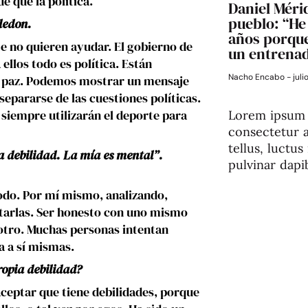
 que la política.
Daniel Mérid
pueblo: “He 
ledon.
años porque
te no quieren ayudar. El gobierno de
un entrena
los todo es política. Están
Nacho Encabo
juli
a paz. Podemos mostrar un mensaje
separarse de las cuestiones políticas.
 siempre utilizarán el deporte para
Lorem ipsum 
consectetur ad
tellus, luctu
a debilidad. La mía es mental”.
pulvinar dapi
todo. Por mí mismo, analizando,
ptarlas. Ser honesto con uno mismo
 otro. Muchas personas intentan
a a sí mismas.
ropia debilidad?
ceptar que tiene debilidades, porque