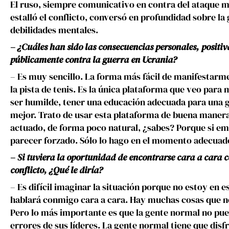
El ruso, siempre comunicativo en contra del ataque mi
estalló el conflicto, conversó en profundidad sobre la gu
debilidades mentales.
– ¿Cuáles han sido las consecuencias personales, positiv
públicamente contra la guerra en Ucrania?
– Es muy sencillo. La forma más fácil de manifestarme
la pista de tenis. Es la única plataforma que veo para 
ser humilde, tener una educación adecuada para una 
mejor. Trato de usar esta plataforma de buena maner
actuado, de forma poco natural, ¿sabes? Porque si em
parecer forzado. Sólo lo hago en el momento adecuad
– Si tuviera la oportunidad de encontrarse cara a cara c
conflicto, ¿Qué le diría?
– Es difícil imaginar la situación porque no estoy en 
hablará conmigo cara a cara. Hay muchas cosas que no
Pero lo más importante es que la gente normal no pued
errores de sus líderes. La gente normal tiene que disfr