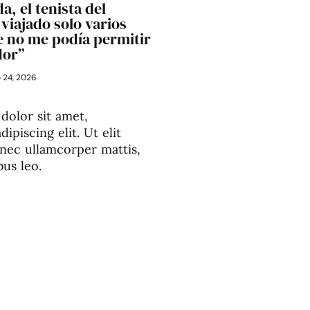
a, el tenista del
viajado solo varios
 no me podía permitir
dor”
o 24, 2026
dolor sit amet,
ipiscing elit. Ut elit
s nec ullamcorper mattis,
bus leo.