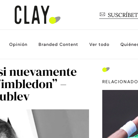
SUSCRÍBE
Opinión
Branded Content
Ver todo
Quiéne
 si nuevamente
Wimbledon” –
RELACIONAD
Rublev