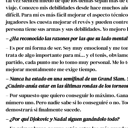
tal vez sienten miedo de que los demás sepan más de el
viaje. Conozco mis debilidades desde hace muchos año
difícil. Para mí es más fácil mejorar el aspecto técnico 
jugadores les cuesta mejorar el revés y pueden contro
persona tiene sus armas y sus debilidades. Yo mejoro 
– ¿Ha reconocido las razones por las que su lado mental 
– Es por mi forma de ser. Soy muy emocional y me t
trata de algo importante para mí… y el tenis, obviame
partido, cada punto me lo tomo muy personal. Me lo 
mejorar mentalmente me exige tiempo.
– Nunca ha estado en una semifinal de un Grand Slam. Se
¿Cuánto ansía estar en las últimas rondas de los torneo
– Por supuesto que quiero conseguir lo máximo. Ganar
número uno. Pero nadie sabe si lo conseguiré o no. T
demostrará si finalmente sucede.
– ¿Por qué Djokovic y Nadal siguen ganándolo todo?