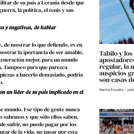
litar de su país a Ucrania desde que
erra, la política, el tenis y sus
as y negativas, de hablar
, de mostrar lo que defiendo, es en
mostrar la iportancia de ser amable,
Tabilo y los
apostadores
generación mejor, para un mundo
regular, la 
a. Tampoco para que parezca
auspicios g
piezas a hacerlo demasiado, podría
son casas d
o.
Nacho Encabo
juli
on un líder de su país implicado en el
ese mundo. Ese tipo de gente nunca
 sabemos y que sólo ellos saben.
e sufrir, no puede pagar por los
utar de la vida, no pasar por esta