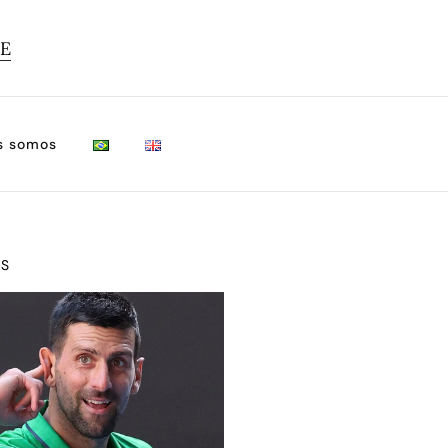
TE
s somos
OS