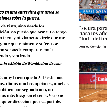
o en una entrevista que usted se
niones sobre la guerra.
de vista, sino desde los
Locura para
sición, no puedo quejarme. Lo tengo
para los afi
“hot” del te
aso bien, y obviamente decir que me
 gente que realmente sufre. Por
Aquiles Cornejo
jul
 no se puede comparar con la
iendo y sintiendo.
 a la edición de Wimbledon de este
 Es muy bueno que la ATP esté más
tos, dimos muchas opciones, muchas
rohíben por segundo año, no
os más fuego en el tenis. Y eso no
lquier dirección que sea posible.