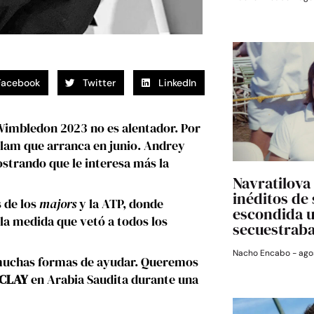
Facebook
Twitter
LinkedIn
 Wimbledon 2023 no es alentador. Por
Slam que arranca en junio. Andrey
strando que le interesa más la
Navratilova 
inéditos de
 de los
majors
y la ATP, donde
escondida 
la medida que vetó a todos los
secuestrab
Nacho Encabo
agos
muchas formas de ayudar. Queremos
CLAY
en Arabia Saudita durante una