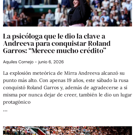
La psicóloga que le dio la clave a
Andreeva para conquistar Roland
Garros: “Merece mucho crédito”
Aquiles Cornejo
junio 6, 2026
La explosión meteórica de Mirra Andreeva alcanzó su
punto más alto. Con apenas 19 años, este sábado la rusa
conquistó Roland Garros y, además de agradecerse a sí
misma por nunca dejar de creer, también le dio un lugar
protagónico