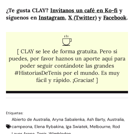
¿Te gusta CLAY?
Invítanos un café en Ko-fi
y
síguenos en
Instagram
,
X (Twitter)
y
Facebook
.
[ CLAY se lee de forma gratuita. Pero si
puedes, por favor haznos un aporte aquí para
poder seguir contándote las grandes
#HistoriasDeTenis por el mundo. Es muy
fácil y rápido. ¡Gracias! ]​
Etiquetas:
Abierto de Australia
,
Aryna Sabalenka
,
Ash Barty
,
Australia
,
campeona
,
Elena Rybakina
,
Iga Swiatek
,
Melbourne
,
Rod
Laver Arena
,
Tenis
,
Wimbledon