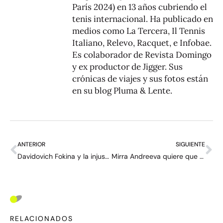
París 2024) en 13 años cubriendo el
tenis internacional. Ha publicado en
medios como La Tercera, Il Tennis
Italiano, Relevo, Racquet, e Infobae.
Es colaborador de Revista Domingo
y ex productor de Jigger. Sus
crónicas de viajes y sus fotos están
en su blog
Pluma & Lente
.
ANTERIOR
SIGUIENTE
Davidovich Fokina y la injusticia de las redes sociales: “Me da bastante igual lo que diga la gente”
Mirra Andreeva quiere que Sharapova le cuente lo que es ganar un Grand Slam a los 17
RELACIONADOS