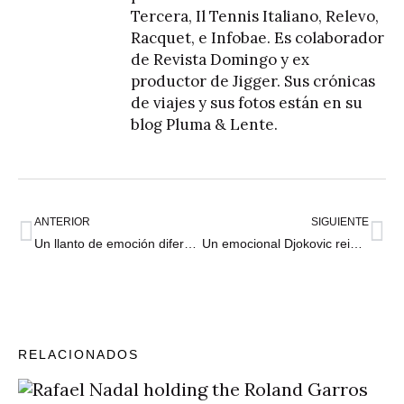
Tercera, Il Tennis Italiano, Relevo,
Racquet, e Infobae. Es colaborador
de Revista Domingo y ex
productor de Jigger. Sus crónicas
de viajes y sus fotos están en su
blog
Pluma & Lente
.
ANTERIOR
SIGUIENTE
Un llanto de emoción diferente: Aryna Sabalenka es campeona en Melbourne
Un emocional Djokovic reina por décima vez en Australia: “Es la victoria más importante de mi vida”
RELACIONADOS