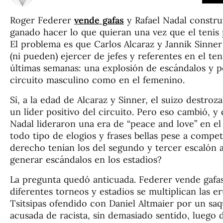
Roger Federer
vende gafas
y Rafael Nadal construy
ganado hacer lo que quieran una vez que el tenis 
El problema es que Carlos Alcaraz y Jannik Sinner 
(ni pueden) ejercer de jefes y referentes en el ten
últimas semanas: una explosión de escándalos y pe
circuito masculino como en el femenino.
Sí, a la edad de Alcaraz y Sinner, el suizo destro
un líder positivo del circuito. Pero eso cambió, y
Nadal lideraron una era de “peace and love” en el 
todo tipo de elogios y frases bellas pese a competi
derecho tenían los del segundo y tercer escalón a
generar escándalos en los estadios?
La pregunta quedó anticuada. Federer vende gafas
diferentes torneos y estadios se multiplican las 
Tsitsipas ofendido con Daniel Altmaier por un sa
acusada de racista, sin demasiado sentido, luego