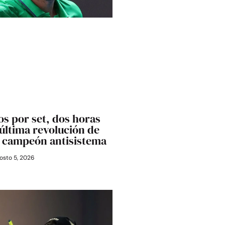
os por set, dos horas
última revolución de
l campeón antisistema
osto 5, 2026