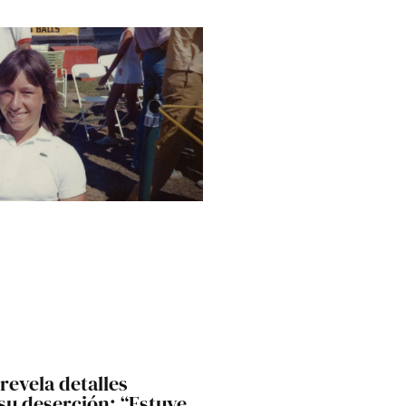
revela detalles
 su deserción: “Estuve