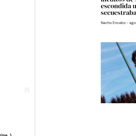
escondida 
secuestrab
Nacho Encabo
agos
ine_)