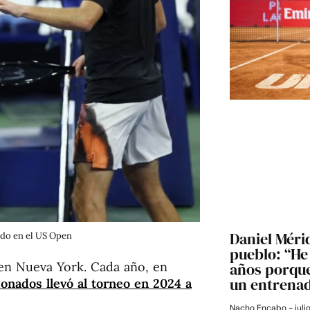
Daniel Mérid
ado en el US Open
pueblo: “He 
en Nueva York. Cada año, en
años porque
un entrena
ionados llevó al torneo en 2024 a
Nacho Encabo
juli