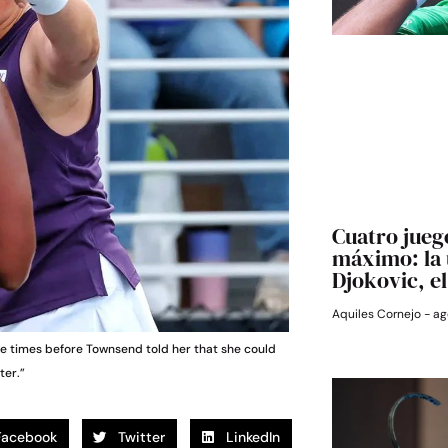
Cuatro jueg
máximo: la 
Djokovic, e
Aquiles Cornejo
ag
e times before Townsend told her that she could
ter.”
Facebook
Twitter
LinkedIn