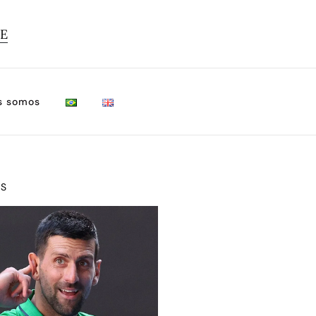
TE
s somos
OS