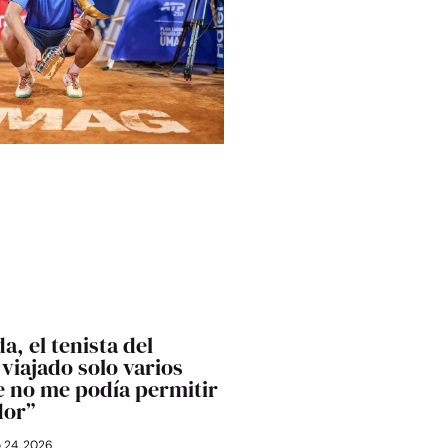
a, el tenista del
viajado solo varios
 no me podía permitir
dor”
o 24, 2026