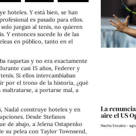
e hoteles. Y está bien, se han
profesional es pasado para ellos.
solo juegan al tenis, no quieren
is. Y entonces sucede lo de las
leas en público, tanto en el
zaba raquetas y no era exactamente
 durante casi 15 años, Federer y
tenis. Si ellos intercambiaban
r por el trono de la historia, ¿qué
 maltratarse, a portarse mal, a
La renuncia 
, Nadal construye hoteles y en
aire el US 
erupciones. Desde Stefanos
que de abajo, a Jelena Ostapenko
Nacho Encabo
agos
 de su pelea con Taylor Townsend,