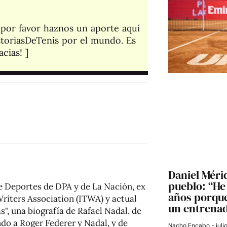
, por favor haznos un aporte aquí
toriasDeTenis por el mundo. Es
cias! ]​
Daniel Mérid
pueblo: “He 
e Deportes de DPA y de La Nación, ex
años porque
Writers Association (ITWA) y actual
un entrena
", una biografía de Rafael Nadal, de
ndo a Roger Federer y Nadal, y de
Nacho Encabo
juli