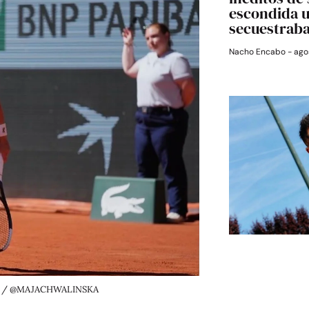
escondida 
secuestrab
Nacho Encabo
agos
026 / @MAJACHWALINSKA