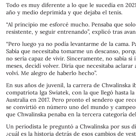
Todo es muy diferente a lo que le sucedía en 202
año y medio deprimida y que dejaba el tenis.
“Al principio me esforcé mucho. Pensaba que solo
resistente, y seguir entrenando”, explicó tras avan
“Pero luego ya no podía levantarme de la cama. Par
Sabía que necesitaba tomarme un descanso, porqu
no sería capaz de vivir. Sinceramente, no sabía si
meses, decidí volver. Diría que necesitaba aclarar
volví. Me alegro de haberlo hecho”.
En sus años de juvenil, la carrera de Chwalinska ib
compatriota Iga Swiatek, con la que llegó hasta la
Australia en 2017. Pero pronto el sendero que rec
se convirtió en número uno del mundo y campeon
que Chwalinska penaba en la tercera categoría del
Un periodista le preguntó a Chwalinska por sus dif
¿cuál es la historia detrás de esos cambios de ves