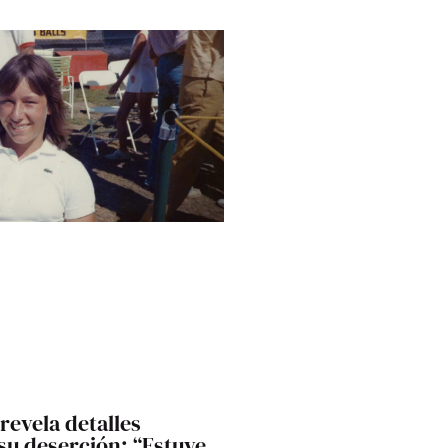
revela detalles
 su deserción: “Estuve