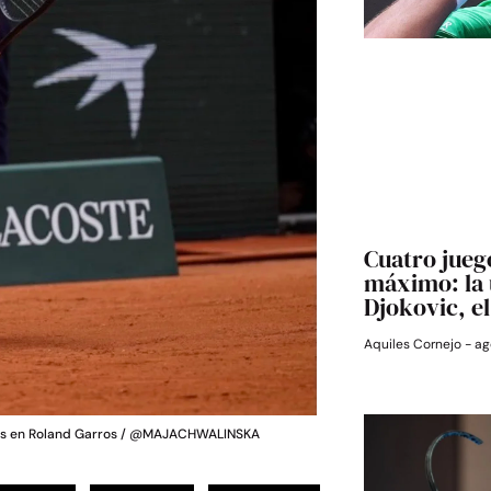
Cuatro jueg
máximo: la 
Djokovic, e
Aquiles Cornejo
ag
nfos en Roland Garros / @MAJACHWALINSKA