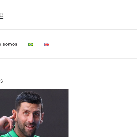
TE
s somos
OS