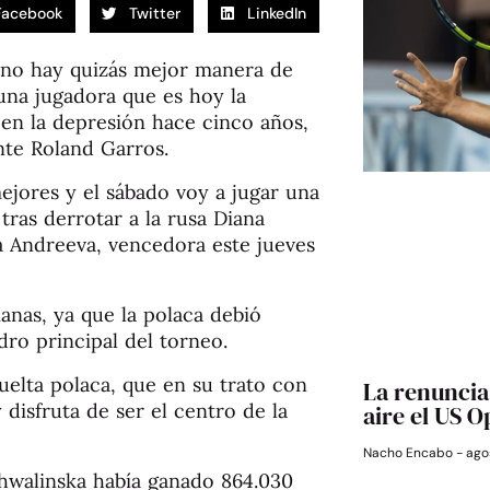
Facebook
Twitter
LinkedIn
: no hay quizás mejor manera de
 una jugadora que es hoy la
en la depresión hace cinco años,
nte Roland Garros.
mejores y el sábado voy a jugar una
tras derrotar a la rusa Diana
rra Andreeva, vencedora este jueves
anas, ya que la polaca debió
adro principal del torneo.
uelta polaca, que en su trato con
La renuncia 
disfruta de ser el centro de la
aire el US 
Nacho Encabo
agos
Chwalinska había ganado 864.030