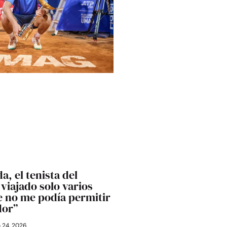
a, el tenista del
viajado solo varios
 no me podía permitir
dor”
o 24, 2026