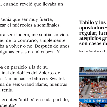
1, cuando reveló que llevaba un
 tenía que ser muy fuerte,
Tabilo y los
zar el miércoles a semifinales.
apostadores
regular, la 
a ser sincera, me sentía sin vida.
auspicios g
e, de lo contrario, simplemente
son casas d
 iba a volver o no. Después de unos
 algunas cosas en mi cabeza. Y
Nacho Encabo
juli
a en paralelo a la de su
 final de dobles del Abierto de
orrían ambas se bifurcó: Swiatek
a de seis Grand Slams, mientras
 tenis.
erentes “outfits” en cada partido,
timenta?