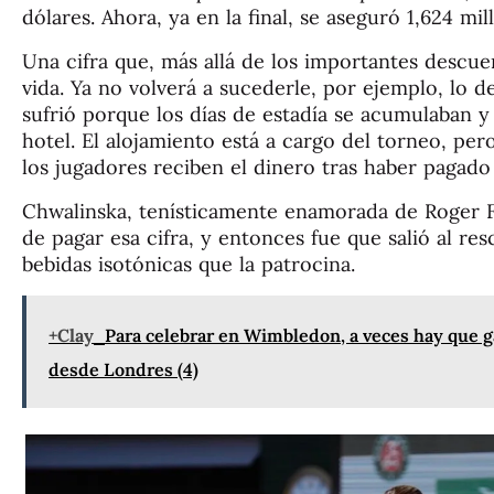
dólares. Ahora, ya en la final, se aseguró 1,624 mil
Una cifra que, más allá de los importantes descue
vida. Ya no volverá a sucederle, por ejemplo, lo d
sufrió porque los días de estadía se acumulaban y
hotel. El alojamiento está a cargo del torneo, pe
los jugadores reciben el dinero tras haber pagado 
Chwalinska, tenísticamente enamorada de Roger F
de pagar esa cifra, y entonces fue que salió al re
bebidas isotónicas que la patrocina.
+Clay
Para celebrar en Wimbledon, a veces hay que g
desde Londres (4)