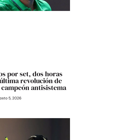
os por set, dos horas
última revolución de
l campeón antisistema
osto 5, 2026