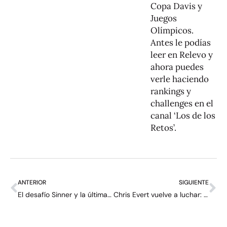
Copa Davis y
Juegos
Olímpicos.
Antes le podías
leer en Relevo y
ahora puedes
verle haciendo
rankings y
challenges en el
canal ‘Los de los
Retos’.
ANTERIOR
SIGUIENTE
El desafío Sinner y la última gran oportunidad de Djokovic en Wimbledon
Chris Evert vuelve a luchar: “El cáncer te arrasa, pero te deja con lo que más importa”