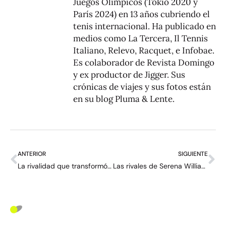
Juegos Olímpicos (Tokio 2020 y
París 2024) en 13 años cubriendo el
tenis internacional. Ha publicado en
medios como La Tercera, Il Tennis
Italiano, Relevo, Racquet, e Infobae.
Es colaborador de Revista Domingo
y ex productor de Jigger. Sus
crónicas de viajes y sus fotos están
en su blog
Pluma & Lente
.
ANTERIOR
SIGUIENTE
La rivalidad que transformó el tenis mucho antes que Federer, Nadal y Djokovic: “No debes ser su amiga, tienes que odiarla”
Las rivales de Serena Williams le auguran un regreso exitoso: “Está mentalmente fresca”