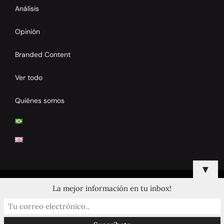
Análisis
Opinión
Branded Content
Ver todo
Quiénes somos
▼
La mejor información en tu inbox!
© 2024 Copyrights by Clay Tennis. All Rights Reserved.