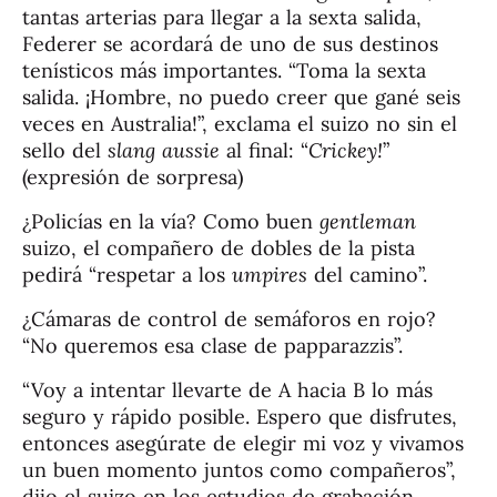
tantas arterias para llegar a la sexta salida,
Federer se acordará de uno de sus destinos
tenísticos más importantes. “Toma la sexta
salida. ¡Hombre, no puedo creer que gané seis
veces en Australia!”, exclama el suizo no sin el
sello del
slang
aussie
al final: “
Crickey!
”
(expresión de sorpresa)
¿Policías en la vía? Como buen
gentleman
suizo, el compañero de dobles de la pista
pedirá “respetar a los
umpires
del camino”.
¿Cámaras de control de semáforos en rojo?
“No queremos esa clase de papparazzis”.
“Voy a intentar llevarte de A hacia B lo más
seguro y rápido posible. Espero que disfrutes,
entonces asegúrate de elegir mi voz y vivamos
un buen momento juntos como compañeros”,
dijo el suizo en los estudios de grabación