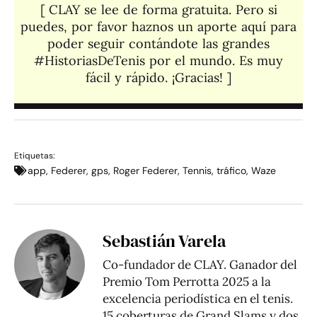
[ CLAY se lee de forma gratuita. Pero si
puedes, por favor haznos un aporte aquí para
poder seguir contándote las grandes
#HistoriasDeTenis por el mundo. Es muy
fácil y rápido. ¡Gracias! ]​
Etiquetas:
app
,
Federer
,
gps
,
Roger Federer
,
Tennis
,
tráfico
,
Waze
Sebastián Varela
Co-fundador de CLAY. Ganador del
Premio Tom Perrotta 2025 a la
excelencia periodística en el tenis.
15 coberturas de Grand Slams y dos