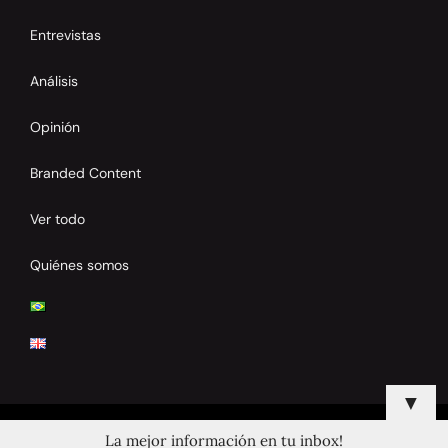
Entrevistas
Análisis
Opinión
Branded Content
Ver todo
Quiénes somos
▼
La mejor información en tu inbox!
© 2024 Copyrights by Clay Tennis. All Rights Reserved.