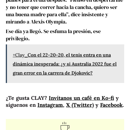
y no tener que correr hacia la cancha, quiero ser
una buena madre para ella”, dice insistente y
mirando a Alexis Olympia.
Ese día ya llegó. Se esfuma la presión, ese
privilegio.
+Clay
Con el 22-20-20, el tenis entra en una
dinámica inesperada: ¿y si Australia 2022 fue el
gran error en la carrera de Djokovic?
¿Te gusta CLAY?
Invítanos un café en Ko-fi
y
síguenos en
Instagram
,
X (Twitter)
y
Facebook
.