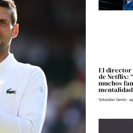
El director
de Netflix:
muchos fans
mentalidad 
Sebastián Varela
ag