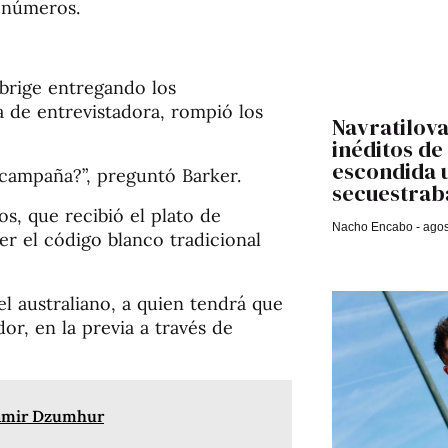
s números.
brige entregando los
a de entrevistadora, rompió los
Navratilova
inéditos de
escondida 
campaña?”, preguntó Barker.
secuestrab
s, que recibió el plato de
Nacho Encabo
agos
r el código blanco tradicional
l australiano, a quien tendrá que
or, en la previa a través de
 Damir Dzumhur