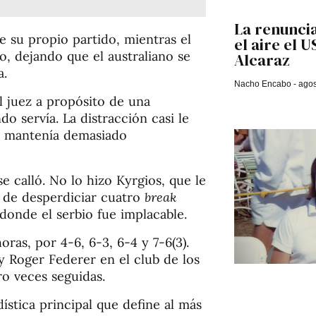
La renuncia
e su propio partido, mientras el
el aire el 
o, dejando que el australiano se
Alcaraz
a.
Nacho Encabo
agos
l juez a propósito de una
o servía. La distracción casi le
se mantenía demasiado
e calló. No lo hizo Kyrgios, que le
o de desperdiciar cuatro
break
 donde el serbio fue implacable.
ras, por 4-6, 6-3, 6-4 y 7-6(3).
y Roger Federer en el club de los
o veces seguidas.
dística principal que define al más