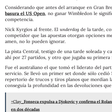
Considerando que antes del arranque en Gran Br
basura el US Open
, no ganar Wimbledon le signif
competencia.
Nick Kyrgios al frente. El
underdog
de la tarde, co
competidor que las apuestas otorgan opciones me
amen, no lo pueden ignorar.
La pista Central, testigo de una tarde soleada y ca
ahí por 27 partidos, y otro que jugaba su primera 
Fue el australiano el que tomó el liderato del par
servicio. Se llevó un primer set donde sólo cedió
repertorio de trucos y tiros planos que mordían l
conseguía la profundidad en las devoluciones que sí
+Clay
Fonseca expulsa a Djokovic y confirma el Rola
en dos décadas