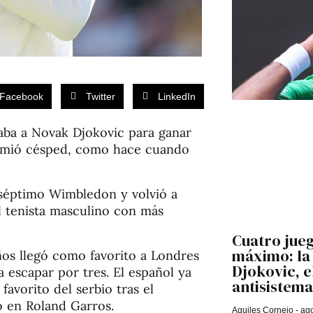
Facebook
Twitter
LinkedIn
aba a Novak Djokovic para ganar
comió césped, como hace cuando
 séptimo Wimbledon y volvió a
el tenista masculino con más
Cuatro jueg
máximo: la 
ños llegó como favorito a Londres
Djokovic, 
a escapar por tres. El español ya
antisistema
avorito del serbio tras el
do en Roland Garros.
Aquiles Cornejo
ago