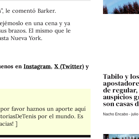
”, le comentó Barker.
Dejémoslo en una cena y ya
sus brazos. El mismo que le
asta Nueva York.
uenos en
Instagram
,
X (Twitter)
y
Tabilo y los
apostadores
de regular,
auspicios g
son casas d
, por favor haznos un aporte aquí
Nacho Encabo
julio
toriasDeTenis por el mundo. Es
cias! ]​