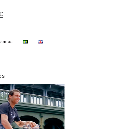
TE
 somos
OS