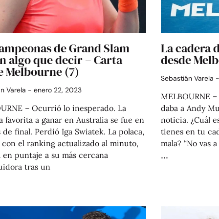
campeonas de Grand Slam
La cadera 
n algo que decir – Carta
desde Melb
e Melbourne (7)
Sebastián Varela
án Varela
enero 22, 2023
MELBOURNE – En
RNE – Ocurrió lo inesperado. La
daba a Andy Mu
a favorita a ganar en Australia se fue en
noticia. ¿Cuál 
 de final. Perdió Iga Swiatek. La polaca,
tienes en tu cad
 con el ranking actualizado al minuto,
mala? “No vas a
a en puntaje a su más cercana
uidora tras un