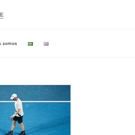
TE
s somos