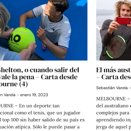
helton, o cuando salir del
El más aust
vale la pena – Carta desde
– Carta de
ourne (4)
Sebastián Varela
án Varela
enero 19, 2023
MELBOURNE – E
RNE – En un deporte tan
del australiano 
cional como el tenis, que un jugador
complejos para 
l top 100 sin haber salido de su país es
aprendiendo ing
uación atípica. Sólo le puede pasar a
jerga de aquel p