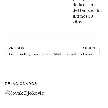
de la escena
del tenis en los
últimos 30
años.
ANTERIOR
SIGUIENTE
Loco, suelto y más abierto que nunca, Roland Garros está listo para que lo conquiste el más audaz
Matteo Berrettini, el renacido: “Pensé que no podría volver, y por eso hoy me emocioné”
RELACIONADOS