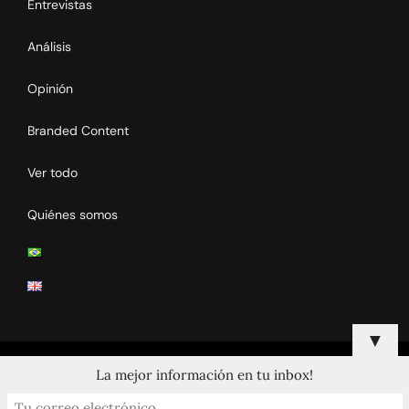
Entrevistas
Análisis
Opinión
Branded Content
Ver todo
Quiénes somos
▼
La mejor información en tu inbox!
© 2024 Copyrights by Clay Tennis. All Rights Reserved.