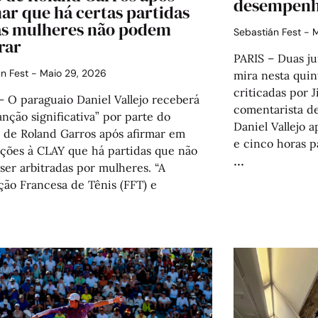
desempenh
ar que há certas partidas
as mulheres não podem
Sebastián Fest
M
rar
PARIS – Duas ju
án Fest
Maio 29, 2026
mira nesta quin
criticadas por 
— O paraguaio Daniel Vallejo receberá
comentarista de
nção significativa” por parte do
Daniel Vallejo 
o de Roland Garros após afirmar em
e cinco horas p
ações à CLAY que há partidas que não
er arbitradas por mulheres. “A
ção Francesa de Tênis (FFT) e