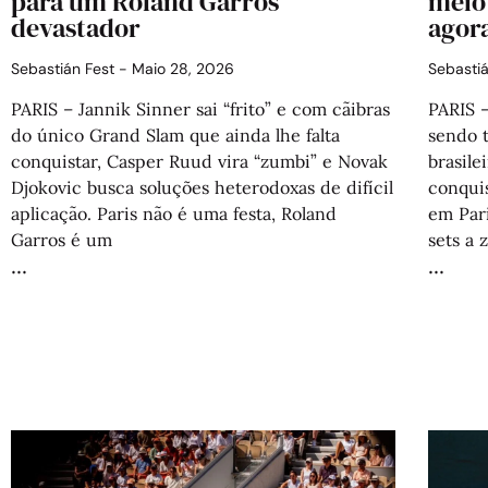
para um Roland Garros
meio
devastador
agor
Sebastián Fest
Maio 28, 2026
Sebasti
PARIS – Jannik Sinner sai “frito” e com cãibras
PARIS 
do único Grand Slam que ainda lhe falta
sendo t
conquistar, Casper Ruud vira “zumbi” e Novak
brasil
Djokovic busca soluções heterodoxas de difícil
conquis
aplicação. Paris não é uma festa, Roland
em Par
Garros é um
sets a 