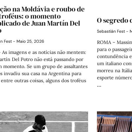
ição na Moldávia e roubo de
 troféus: o momento
O segredo 
licado de Juan Martín Del
o
Sebastián Fest
M
án Fest
Maio 25, 2026
ROMA – Massimo
para o passagei
– As imagens e as notícias não mentem:
contundência e 
artín Del Potro não está passando por
um italiano cons
 momento. Se um grupo de assaltantes
morreu na Itália
s invadiu sua casa na Argentina para
esporte númer
 entre outras coisas, alguns dos troféus