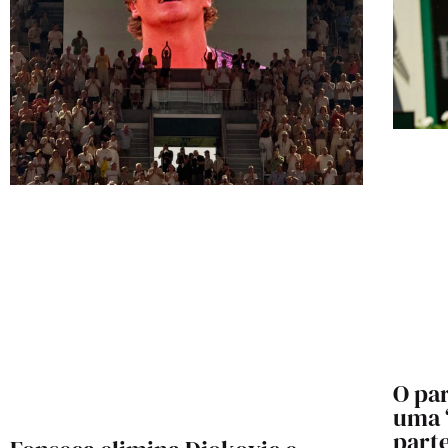
O par
uma “
part