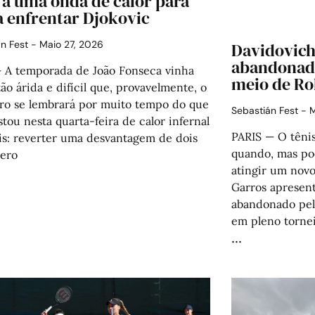
 a uma onda de calor para
a enfrentar Djokovic
án Fest
Maio 27, 2026
Davidovich-
abandonado
– A temporada de João Fonseca vinha
meio de Ro
ão árida e difícil que, provavelmente, o
eiro se lembrará por muito tempo do que
Sebastián Fest
M
tou nesta quarta-feira de calor infernal
PARIS — O têni
is: reverter uma desvantagem de dois
quando, mas po
zero
atingir um nov
Garros apresent
abandonado pelo
em pleno torne