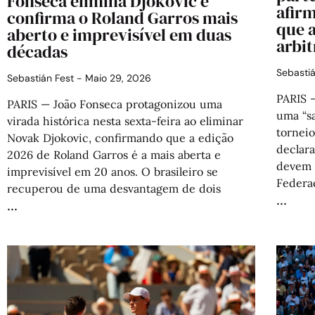
Fonseca elimina Djokovic e
afirm
confirma o Roland Garros mais
que 
aberto e imprevisível em duas
arbit
décadas
Sebasti
Sebastián Fest
Maio 29, 2026
PARIS 
PARIS — João Fonseca protagonizou uma
uma “sa
virada histórica nesta sexta-feira ao eliminar
tornei
Novak Djokovic, confirmando que a edição
declar
2026 de Roland Garros é a mais aberta e
devem s
imprevisível em 20 anos. O brasileiro se
Federa
recuperou de uma desvantagem de dois