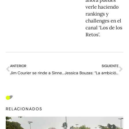
ahora puedes
verle haciendo
rankings y
challenges en el
canal ‘Los de los
Retos’.
ANTERIOR
SIGUIENTE
Jim Courier se rinde a Sinner: “Es un asesino que camina entre las sombras, no muestra emoción y, de repente, estás muerto”
Jessica Bouzas: “La ambición hace que no valoremos dónde estamos; aun así, la mejor sensación es dejarse todo”
RELACIONADOS