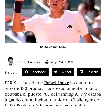
Rafael Jódar | MMO
Nacho Encabo
mayo 24, 2026
Facebook
Twitter
LinkedIn
Share on:
PARÍS
—
La vida de
Rafael Jódar
ha dado un
giro de 180 grados. Hace exactamente un año
ocupaba el puesto 707 del ranking ATP y estaba
jugando como invitado júnior el Challenger de
Little Rock, en Arkansas. Hoy su nombre