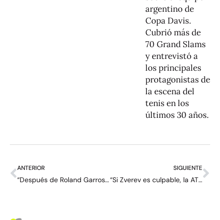
argentino de
Copa Davis.
Cubrió más de
70 Grand Slams
y entrevistó a
los principales
protagonistas de
la escena del
tenis en los
últimos 30 años.
ANTERIOR
SIGUIENTE
“Después de Roland Garros soy más lindo” – entrevista con Juan Pablo Varillas
“Si Zverev es culpable, la ATP tendrá que hacer algo; si es inocente, seguimos adelante” – entrevista con Yannick Hanfmann