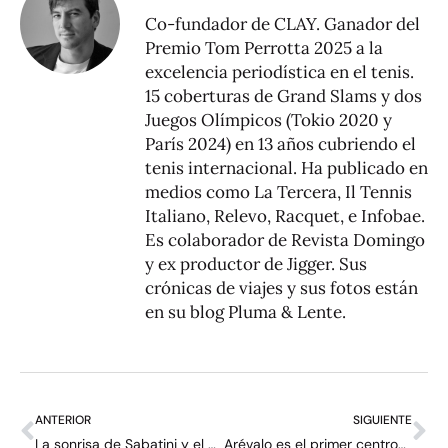
Co-fundador de CLAY. Ganador del
Premio Tom Perrotta 2025 a la
excelencia periodística en el tenis.
15 coberturas de Grand Slams y dos
Juegos Olímpicos (Tokio 2020 y
París 2024) en 13 años cubriendo el
tenis internacional. Ha publicado en
medios como La Tercera, Il Tennis
Italiano, Relevo, Racquet, e Infobae.
Es colaborador de Revista Domingo
y ex productor de Jigger. Sus
crónicas de viajes y sus fotos están
en su blog
Pluma & Lente
.
ANTERIOR
SIGUIENTE
La sonrisa de Sabatini y el ceño fruncido de Nadal – Carta desde París (14)
Arévalo es el primer centroamericano en ganar un Grand Slam: “Lo veía demasiado lejos”