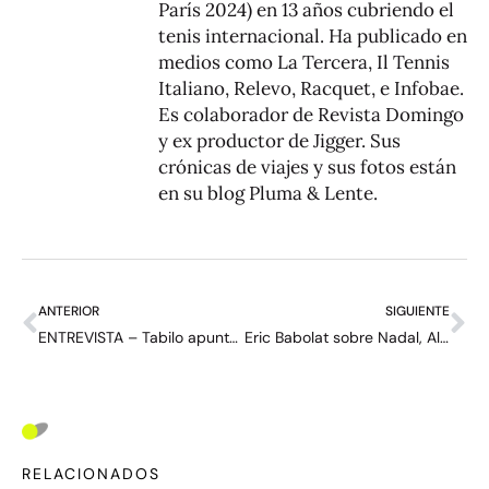
París 2024) en 13 años cubriendo el
tenis internacional. Ha publicado en
medios como La Tercera, Il Tennis
Italiano, Relevo, Racquet, e Infobae.
Es colaborador de Revista Domingo
y ex productor de Jigger. Sus
crónicas de viajes y sus fotos están
en su blog
Pluma & Lente
.
ANTERIOR
SIGUIENTE
ENTREVISTA – Tabilo apunta a Djokovic en su primer Wimbledon: “Veo que podría jugar con él y lo uso como motivación”
Eric Babolat sobre Nadal, Alcaraz y cómo encordar una raqueta: “Estoy seguro de que soy el único CEO capaz de hacerlo”
RELACIONADOS