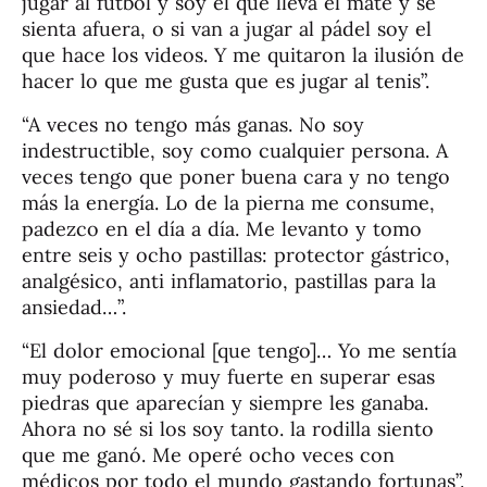
jugar al fútbol y soy el que lleva el mate y se
sienta afuera, o si van a jugar al pádel soy el
que hace los videos. Y me quitaron la ilusión de
hacer lo que me gusta que es jugar al tenis”.
“A veces no tengo más ganas. No soy
indestructible, soy como cualquier persona. A
veces tengo que poner buena cara y no tengo
más la energía. Lo de la pierna me consume,
padezco en el día a día. Me levanto y tomo
entre seis y ocho pastillas: protector gástrico,
analgésico, anti inflamatorio, pastillas para la
ansiedad…”.
“El dolor emocional [que tengo]… Yo me sentía
muy poderoso y muy fuerte en superar esas
piedras que aparecían y siempre les ganaba.
Ahora no sé si los soy tanto. la rodilla siento
que me ganó. Me operé ocho veces con
médicos por todo el mundo gastando fortunas”.