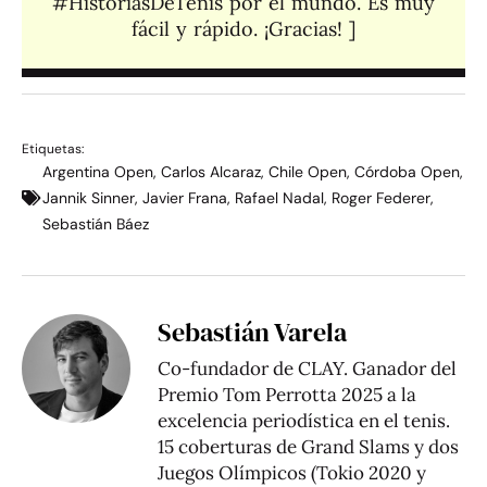
#HistoriasDeTenis por el mundo. Es muy
fácil y rápido. ¡Gracias! ]​
Etiquetas:
Argentina Open
,
Carlos Alcaraz
,
Chile Open
,
Córdoba Open
,
Jannik Sinner
,
Javier Frana
,
Rafael Nadal
,
Roger Federer
,
Sebastián Báez
Sebastián Varela
Co-fundador de CLAY. Ganador del
Premio Tom Perrotta 2025 a la
excelencia periodística en el tenis.
15 coberturas de Grand Slams y dos
Juegos Olímpicos (Tokio 2020 y