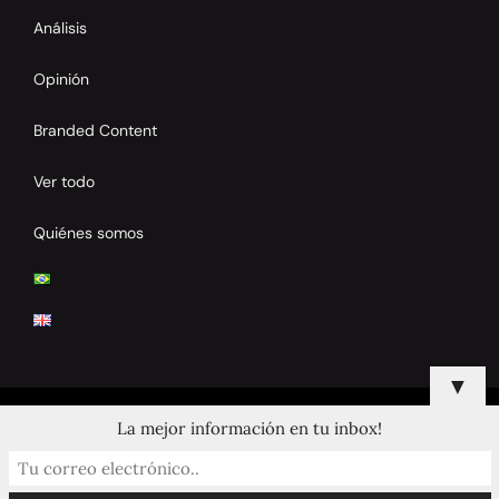
Análisis
Opinión
Branded Content
Ver todo
Quiénes somos
▼
La mejor información en tu inbox!
© 2024 Copyrights by Clay Tennis. All Rights Reserved.