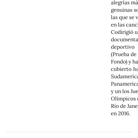
alegrías m
genuinas s
las que se 
en las canc
Codirigió 
documenta
deportivo
(Prueba de
Fondo) y h
cubierto J
Sudameric
Panameric
y un los Ju
Olímpicos 
Río de Jane
en 2016.