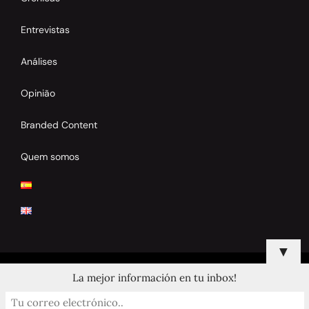
Entrevistas
Análises
Opinião
Branded Content
Quem somos
▼
La mejor información en tu inbox!
© 2024 Copyrights by Clay Tennis. All Rights Reserved.