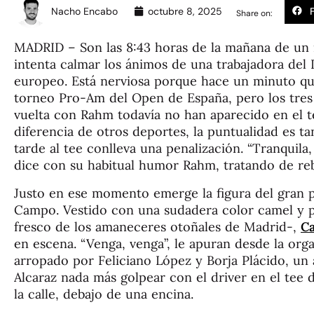
Nacho Encabo
octubre 8, 2025
Share on:
MADRID – Son las 8:43 horas de la mañana de un
intenta calmar los ánimos de una trabajadora del 
europeo. Está nerviosa porque hace un minuto qu
torneo Pro-Am del Open de España, pero los tres
vuelta con Rahm todavía no han aparecido en el tee
diferencia de otros deportes, la puntualidad es t
tarde al tee conlleva una penalización. “Tranquila,
dice con su habitual humor Rahm, tratando de reb
Justo en ese momento emerge la figura del gran p
Campo. Vestido con una sudadera color camel y pa
fresco de los amaneceres otoñales de Madrid-,
Ca
en escena. “Venga, venga”, le apuran desde la org
arropado por Feliciano López y Borja Plácido, un a
Alcaraz nada más golpear con el driver en el tee de
la calle, debajo de una encina.