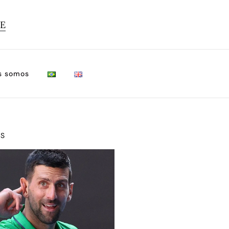
TE
s somos
OS