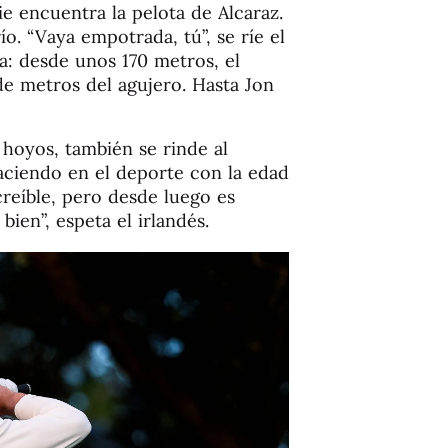
ie encuentra la pelota de Alcaraz.
o. “Vaya empotrada, tú”, se ríe el
ía: desde unos 170 metros, el
 de metros del agujero. Hasta Jon
hoyos, también se rinde al
aciendo en el deporte con la edad
reíble, pero desde luego es
en”, espeta el irlandés.