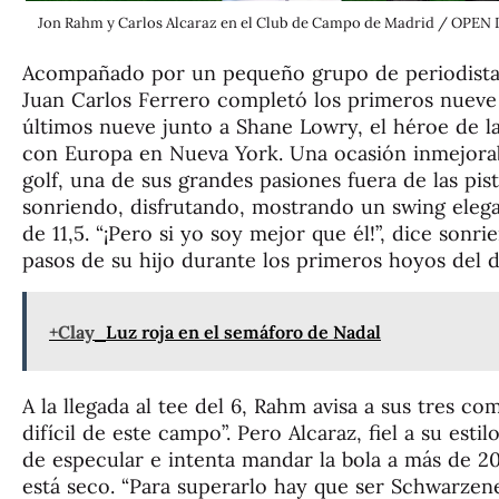
Jon Rahm y Carlos Alcaraz en el Club de Campo de Madrid / O
Acompañado por un pequeño grupo de periodistas
Juan Carlos Ferrero completó los primeros nueve
últimos nueve junto a Shane Lowry, el héroe de 
con Europa en Nueva York. Una ocasión inmejorabl
golf, una de sus grandes pasiones fuera de las pi
sonriendo, disfrutando, mostrando un swing elega
de 11,5. “¡Pero si yo soy mejor que él!”, dice son
pasos de su hijo durante los primeros hoyos del d
+Clay
Luz roja en el semáforo de Nadal
A la llegada al tee del 6, Rahm avisa a sus tres c
difícil de este campo”. Pero Alcaraz, fiel a su esti
de especular e intenta mandar la bola a más de 2
está seco. “Para superarlo hay que ser Schwarzen