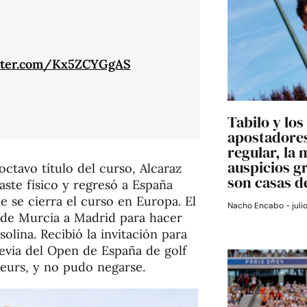
itter.com/Kx5ZCYGgAS
Tabilo y los
apostadores
regular, la 
auspicios g
octavo título del curso, Alcaraz
son casas d
ste físico y regresó a España
e se cierra el curso en Europa. El
Nacho Encabo
juli
esde Murcia a Madrid para hacer
olina. Recibió la invitación para
revia del Open de España de golf
teurs, y no pudo negarse.