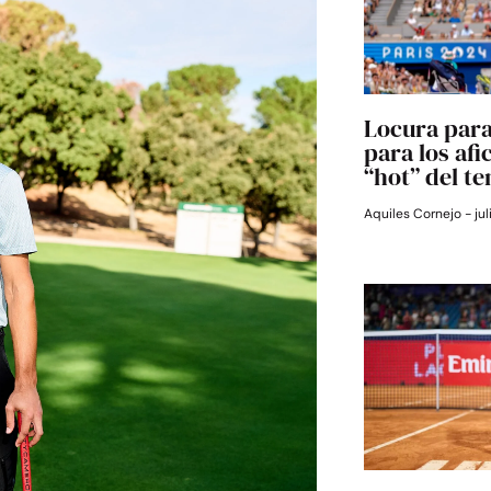
Locura para
para los afi
“hot” del te
Aquiles Cornejo
jul