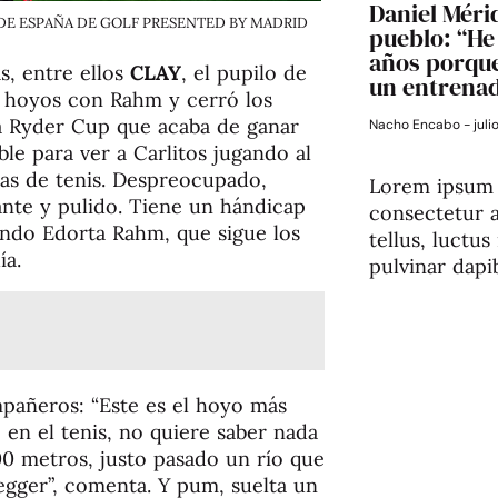
Daniel Mérid
PEN DE ESPAÑA DE GOLF PRESENTED BY MADRID
pueblo: “He 
años porque
, entre ellos
CLAY
, el pupilo de
un entrena
 hoyos con Rahm y cerró los
la Ryder Cup que acaba de ganar
Nacho Encabo
juli
e para ver a Carlitos jugando al
stas de tenis. Despreocupado,
Lorem ipsum 
nte y pulido. Tiene un hándicap
consectetur ad
riendo Edorta Rahm, que sigue los
tellus, luctu
ía.
pulvinar dapi
ompañeros: “Este es el hoyo más
lo en el tenis, no quiere saber nada
00 metros, justo pasado un río que
egger”, comenta. Y pum, suelta un