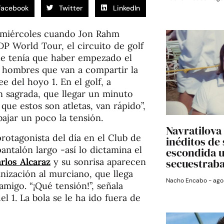
Facebook
Twitter
LinkedIn
 miércoles cuando Jon Rahm
DP World Tour, el circuito de golf
e tenía que haber empezado el
 hombres que van a compartir la
 del hoyo 1. En el golf, a
an sagrada, que llegar un minuto
 que estos son atletas, van rápido”,
ajar un poco la tensión.
Navratilova 
rotagonista del día en el Club de
inéditos de
ntalón largo -así lo dictamina el
escondida 
rlos Alcaraz
y su sonrisa aparecen
secuestrab
anización al murciano, que llega
Nacho Encabo
agos
migo. “¡Qué tensión!”, señala
l 1. La bola se le ha ido fuera de