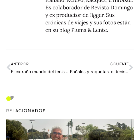
Italiano, Relevo, Racquet, e Infobae.
Es colaborador de Revista Domingo
y ex productor de Jigger. Sus
crónicas de viajes y sus fotos están
en su blog
Pluma & Lente
.
ANTERIOR
SIGUIENTE
El extraño mundo del tenis en arena: “Escuchas el mar y te apuras porque piensas que ya viene el agua”
Pañales y raquetas: el tenis se vuelve familiar
RELACIONADOS