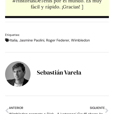
#HistoriasDeTenis por el mundo. Es muy
fácil y rápido. ¡Gracias! ]​
Etiquetas:
Italia
,
Jasmine Paolini
,
Roger Federer
,
Wimbledon
Sebastián Varela
ANTERIOR
SIGUIENTE
Wimbledon promete a Djokovic uma despedida ‘à altura’ de seu legado, mas que não espere o que Murray recebeu
A ‘veterana’ Gauff chega às semifinais de Wimbledon: “Pela primeira vez consegui entrar na Centre Court sem nenhum nervosismo”