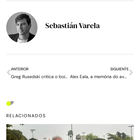
Sebastián Varela
ANTERIOR
SIGUIENTE
Greg Rusedski critica o boicote dos tenistas: “É um pouco ridículo”
Alex Eala, a memória do avô na Centre Court e o orgulho filipino: “Isso é tudo para mim”
RELACIONADOS