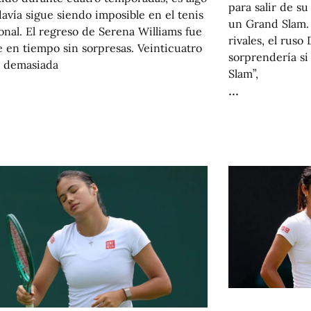
para salir de s
avía sigue siendo imposible en el tenis
un Grand Slam.
onal. El regreso de Serena Williams fue
rivales, el rus
e en tiempo sin sorpresas. Veinticuatro
sorprendería si
s demasiada
Slam”,