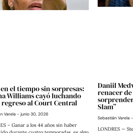
Daniil Medv
 en el tiempo sin sorpresas:
renacer de 
na Williams cayó luchando
sorprender
 regreso al Court Central
Slam”
án Varela
junio 30, 2026
Sebastián Varela
S – Ganar a los 44 años sin haber
LONDRES — Stefa
ido durante cuatro temporadas, es algo