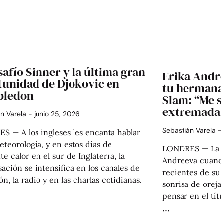
safío Sinner y la última gran
Erika Andre
tunidad de Djokovic en
tu hermana
ledon
Slam: “Me 
extremada
án Varela
junio 25, 2026
Sebastián Varela
S — A los ingleses les encanta hablar
eteorología, y en estos días de
LONDRES — La p
te calor en el sur de Inglaterra, la
Andreeva cuando
ación se intensifica en los canales de
recientes de s
ión, la radio y en las charlas cotidianas.
sonrisa de oreja 
pensar en el tí