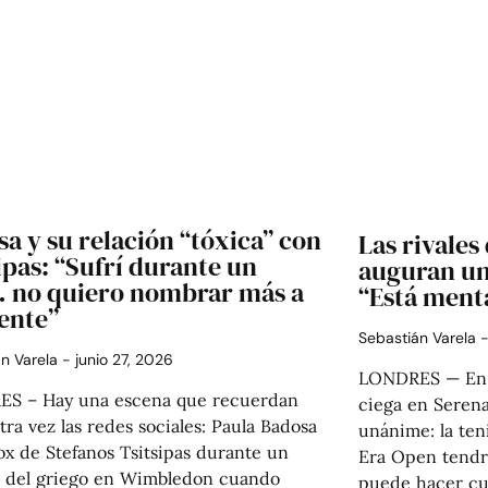
a y su relación “tóxica” con
Las rivales
ipas: “Sufrí durante un
auguran un
 no quiero nombrar más a
“Está ment
ente”
Sebastián Varela
án Varela
junio 27, 2026
LONDRES — En e
S – Hay una escena que recuerdan
ciega en Serena
tra vez las redes sociales: Paula Badosa
unánime: la ten
ox de Stefanos Tsitsipas durante un
Era Open tendrá
o del griego en Wimbledon cuando
puede hacer cua