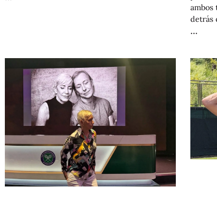
ambos t
detrás 