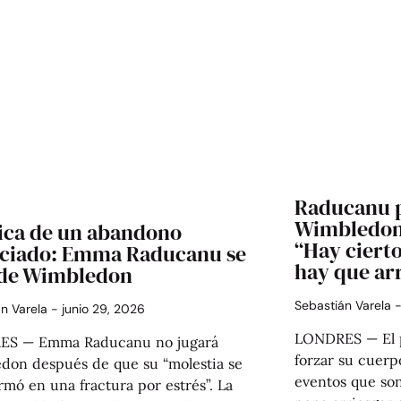
Raducanu p
Wimbledon 
ica de un abandono
“Hay cierto
ciado: Emma Raducanu se
hay que ar
 de Wimbledon
Sebastián Varela
án Varela
junio 29, 2026
LONDRES — El 
S — Emma Raducanu no jugará
forzar su cuerp
don después de que su “molestia se
eventos que son
rmó en una fractura por estrés”. La