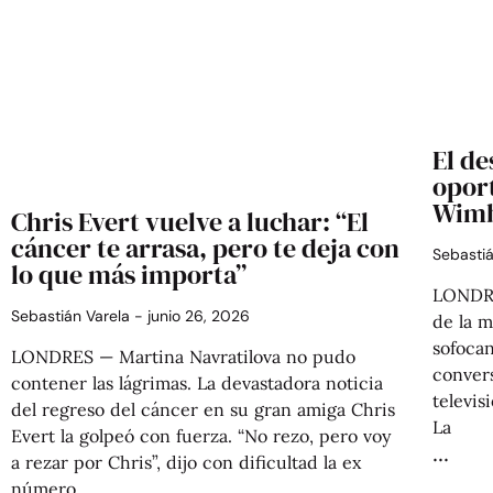
El de
opor
Wimb
Chris Evert vuelve a luchar: “El
cáncer te arrasa, pero te deja con
Sebasti
lo que más importa”
LONDRE
Sebastián Varela
junio 26, 2026
de la m
sofocan
LONDRES — Martina Navratilova no pudo
convers
contener las lágrimas. La devastadora noticia
televis
del regreso del cáncer en su gran amiga Chris
La
Evert la golpeó con fuerza. “No rezo, pero voy
a rezar por Chris”, dijo con dificultad la ex
número