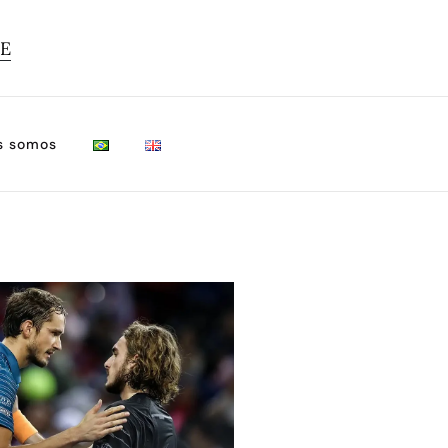
TE
s somos