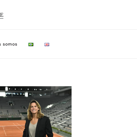
TE
s somos