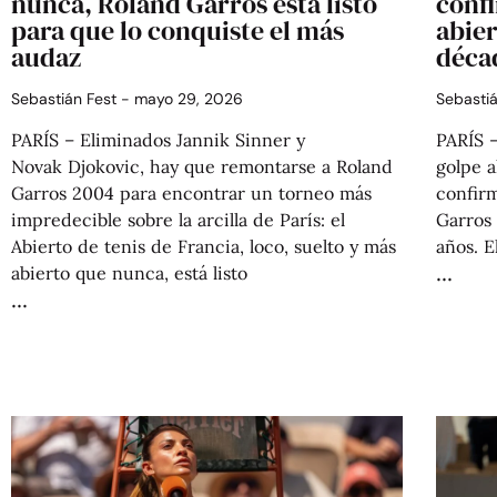
nunca, Roland Garros está listo
conf
para que lo conquiste el más
abier
audaz
déca
Sebastián Fest
mayo 29, 2026
Sebasti
PARÍS – Eliminados Jannik Sinner y
PARÍS 
Novak Djokovic, hay que remontarse a Roland
golpe a
Garros 2004 para encontrar un torneo más
confirm
impredecible sobre la arcilla de París: el
Garros 
Abierto de tenis de Francia, loco, suelto y más
años. E
abierto que nunca, está listo