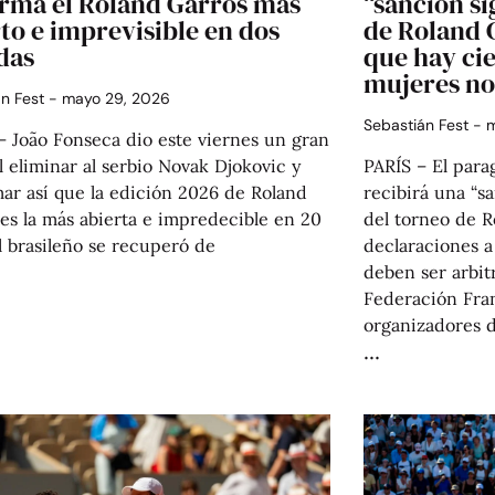
irma el Roland Garros más
“sanción si
to e imprevisible en dos
de Roland 
das
que hay cie
mujeres no
án Fest
mayo 29, 2026
Sebastián Fest
m
— João Fonseca dio este viernes un gran
l eliminar al serbio Novak Djokovic y
PARÍS – El para
ar así que la edición 2026 de Roland
recibirá una “sa
es la más abierta e impredecible en 20
del torneo de R
l brasileño se recuperó de
declaraciones a
deben ser arbit
Federación Fran
organizadores d