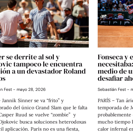
r se derrite al sol y
Fonseca y e
ovic tampoco le encuentra
necesitaba
ción a un devastador Roland
medio de un
os
desafiar ah
án Fest
mayo 28, 2026
Sebastián Fest
m
 Jannik Sinner se va “frito” y
PARÍS – Tan ári
rado del único Grand Slam que le falta
temporada de J
 Casper Ruud se vuelve “zombie” y
probablemente e
Djokovic busca soluciones heterodoxas
mucho tiempo lo
cil aplicación. París no es una fiesta,
calor infernal 