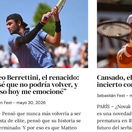
o Berrettini, el renacido:
Cansado, el
é que no podría volver, y
incierto c
eso hoy me emocioné”
Sebastián Fest
m
án Fest
mayo 30, 2026
PARÍS – ¿Novak 
– Pensó que nunca más volvería a ser
es una novedad,
sta de elite, pensó que su historia se
prematura en Ro
terminado. Y por eso es que Matteo
futuro del serbi