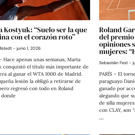
 Kostyuk: “Suelo ser la que
Roland Garr
na con el corazón roto”
del premio 
opiniones s
llstedt
junio 1, 2026
mujeres: “E
— Hace apenas unas semanas, Marta
Sebastián Fest
j
 conquistó el título más importante de
rera al ganar el WTA 1000 de Madrid.
PARÍS – El torn
ueña lesión la obligó a retirarse de
paraguayo Danie
pero regresó con todo en Roland
ganado por acce
, donde
alegando que su
de silla mujeres
con CLAY, son “