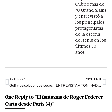
Cubrió más de
70 Grand Slams
y entrevistó a
los principales
protagonistas
de la escena
del tenis en los
últimos 30
años.
ANTERIOR
SIGUIENTE
Golf y psicólogo, dos secretos del regreso de Cristian Garín: “Ya me recuperé, recuperé las ganas”
ENTREVISTA A TONI NADAL – El día que le dijo a Rafael “me voy”, por qué su sobrino podría tener 28 títulos de Grand Slam y la seguridad de que Federer vuelve para jugar en 2023
One Reply to “El fantasma de Roger Federer –
Carta desde París (4)”