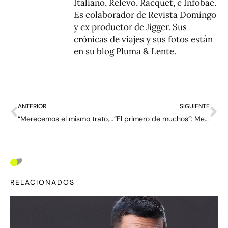
Italiano, Relevo, Racquet, e Infobae.
Es colaborador de Revista Domingo
y ex productor de Jigger. Sus
crónicas de viajes y sus fotos están
en su blog
Pluma & Lente
.
ANTERIOR
SIGUIENTE
“Merecemos el mismo trato, seas el número uno o el mil” – entrevista a Daniel Altmaier
“El primero de muchos”: Mensik le niega a Djokovic su centésimo título y se hace grande en Miami
RELACIONADOS