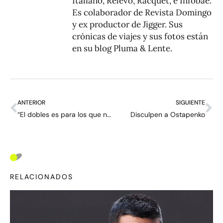
Italiano, Relevo, Racquet, e Infobae.
Es colaborador de Revista Domingo
y ex productor de Jigger. Sus
crónicas de viajes y sus fotos están
en su blog
Pluma & Lente
.
ANTERIOR
SIGUIENTE
“El dobles es para los que no pueden con el singles; después van al pádel o al pickleball” – entrevista con Alexander Bublik
Disculpen a Ostapenko
RELACIONADOS