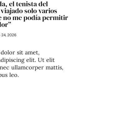
a, el tenista del
viajado solo varios
 no me podía permitir
dor”
o 24, 2026
dolor sit amet,
ipiscing elit. Ut elit
s nec ullamcorper mattis,
bus leo.