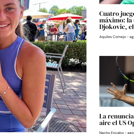
Cuatro jueg
máximo: la 
Djokovic, e
Aquiles Cornejo
ag
La renuncia 
aire el US 
Nacho Encabo
agos