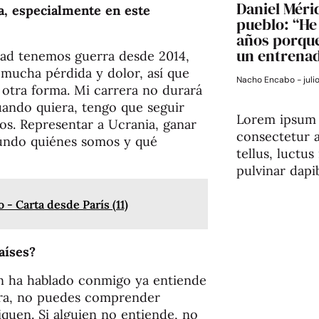
Daniel Mérid
a, especialmente en este
pueblo: “He 
años porque
un entrena
dad tenemos guerra desde 2014,
mucha pérdida y dolor, así que
Nacho Encabo
juli
otra forma. Mi carrera no durará
ando quiera, tengo que seguir
Lorem ipsum 
os. Representar a Ucrania, ganar
consectetur ad
mundo quiénes somos y qué
tellus, luctu
pulvinar dapi
- Carta desde París (11)
aíses?
n ha hablado conmigo ya entiende
erra, no puedes comprender
quen. Si alguien no entiende, no