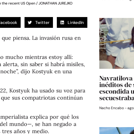
 in the recent US Open / JONATHAN JUREJKO
Facebook
Twitter
LinkedIn
que piensa. La invasión rusa en
o mucho mientras estoy allí:
lerta, sin saber si habrá misiles,
 noche”, dijo Kostyuk en una
Navratilova 
inéditos de
escondida 
22, Kostyuk ha usado su voz para
secuestrab
o que sus compatriotas continúan
Nacho Encabo
agos
imperialista explica por qué los
6 del mundo—, se han negado a
s tres años y medio.