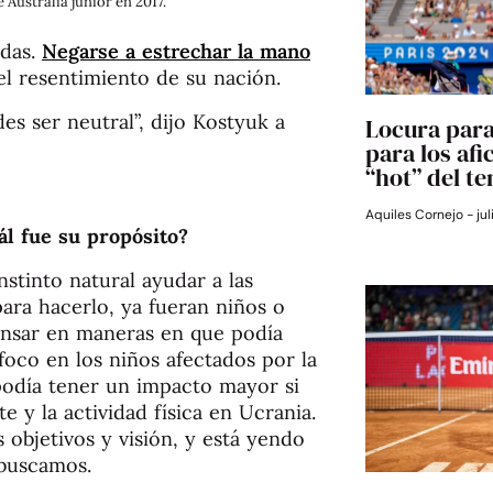
Australia junior en 2017.
ndas.
Negarse a estrechar la mano
l resentimiento de su nación.
es ser neutral”, dijo Kostyuk a
Locura para
para los afi
“hot” del te
Aquiles Cornejo
jul
ál fue su propósito?
stinto natural ayudar a las
ara hacerlo, ya fueran niños o
ensar en maneras en que podía
 foco en los niños afectados por la
podía tener un impacto mayor si
e y la actividad física en Ucrania.
objetivos y visión, y está yendo
 buscamos.