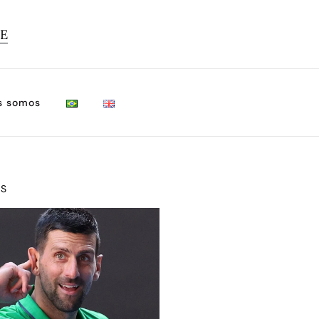
TE
s somos
OS