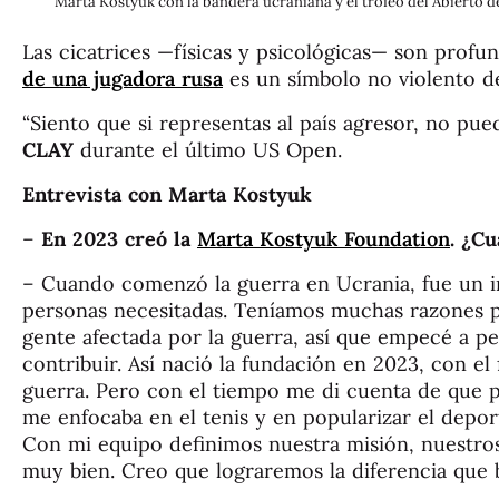
Marta Kostyuk con la bandera ucraniana y el trofeo del Abierto de 
Las cicatrices —físicas y psicológicas— son profu
de una jugadora rusa
es un símbolo no violento de
“Siento que si representas al país agresor, no pued
CLAY
durante el último US Open.
Entrevista con Marta Kostyuk
–
En 2023 creó la
Marta Kostyuk Foundation
. ¿Cu
– Cuando comenzó la guerra en Ucrania, fue un in
personas necesitadas. Teníamos muchas razones p
gente afectada por la guerra, así que empecé a p
contribuir. Así nació la fundación en 2023, con el
guerra. Pero con el tiempo me di cuenta de que 
me enfocaba en el tenis y en popularizar el deport
Con mi equipo definimos nuestra misión, nuestros 
muy bien. Creo que lograremos la diferencia que