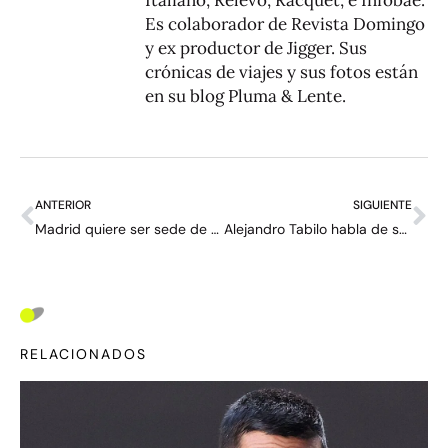
Italiano, Relevo, Racquet, e Infobae.
Es colaborador de Revista Domingo
y ex productor de Jigger. Sus
crónicas de viajes y sus fotos están
en su blog
Pluma & Lente
.
ANTERIOR
SIGUIENTE
Madrid quiere ser sede de un Grand Slam y volver a jugar en arcilla azul: “Un Súper Slam”
Alejandro Tabilo habla de su quiebre familiar: “Feliz de que ya se sepa; lo estoy intentando solucionar”
RELACIONADOS