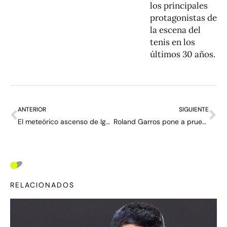
los principales
protagonistas de
la escena del
tenis en los
últimos 30 años.
ANTERIOR
SIGUIENTE
El meteórico ascenso de Ignacio Buse: “No me esperaba que todo pasara tan rápido”
Roland Garros pone a prueba la vigencia de Djokovic: “Quería jugar más, pero mi cuerpo no me ha dejado”
RELACIONADOS