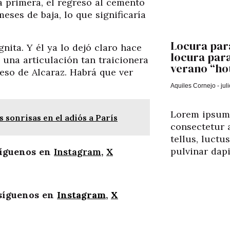
La primera, el regreso al cemento
ses de baja, lo que significaría
Locura para
ita. Y él ya lo dejó claro hace
locura para
una articulación tan traicionera
verano “hot
eso de Alcaraz. Habrá que ver
Aquiles Cornejo
jul
Lorem ipsum 
sonrisas en el adiós a París
consectetur a
tellus, luctu
pulvinar dapi
íguenos en
Instagram
,
X
síguenos en
Instagram
,
X