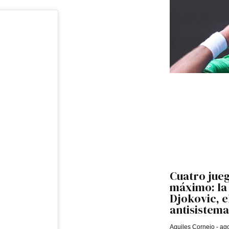
Cuatro jueg
máximo: la 
Djokovic, 
antisistema
Aquiles Cornejo
ago