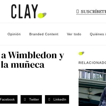
SUSCRÍBET
Opinión
Branded Content
Ver todo
Quiénes
a a Wimbledon y
n la muñeca
RELACIONAD
Facebook
Twitter
LinkedIn