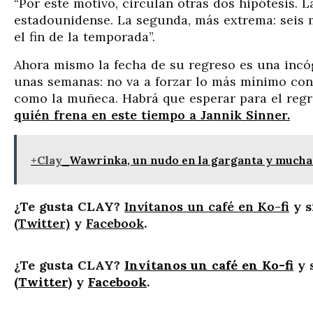
“Por este motivo, circulan otras dos hipótesis. 
estadounidense. La segunda, más extrema: seis me
el fin de la temporada”.
Ahora mismo la fecha de su regreso es una incógn
unas semanas: no va a forzar lo más mínimo con 
como la muñeca. Habrá que esperar para el regr
quién frena en este tiempo a Jannik Sinner.
+Clay
Wawrinka, un nudo en la garganta y muchas 
¿Te gusta CLAY?
Invítanos un café en Ko-fi
y s
(Twitter)
y
Facebook
.
¿Te gusta CLAY?
Invítanos un café en Ko-fi
y 
(Twitter)
y
Facebook
.