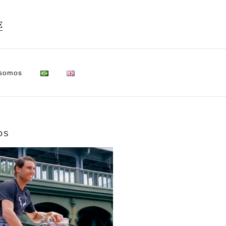
E
 somos
OS