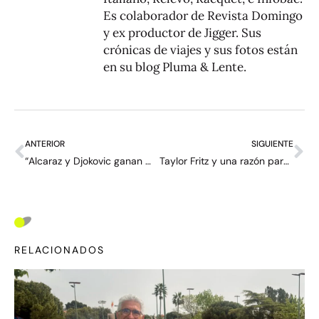
Es colaborador de Revista Domingo
y ex productor de Jigger. Sus
crónicas de viajes y sus fotos están
en su blog
Pluma & Lente
.
ANTERIOR
SIGUIENTE
“Alcaraz y Djokovic ganan muchos partidos solo por ser quienes son” – entrevista con Aleksandar Vukic
Taylor Fritz y una razón para ser feliz en Wimbledon: “Lo que atrae es el drama”
RELACIONADOS