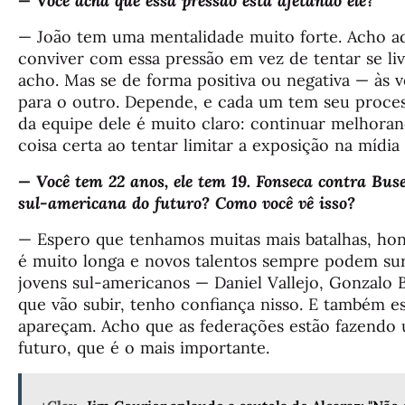
— Você acha que essa pressão está afetando ele?
— João tem uma mentalidade muito forte. Acho ad
conviver com essa pressão em vez de tentar se livr
acho. Mas se de forma positiva ou negativa — às v
para o outro. Depende, e cada um tem seu proces
da equipe dele é muito claro: continuar melhoran
coisa certa ao tentar limitar a exposição na mídia
— Você tem 22 anos, ele tem 19. Fonseca contra Buse
sul-americana do futuro? Como você vê isso?
— Espero que tenhamos muitas mais batalhas, hon
é muito longa e novos talentos sempre podem su
jovens sul-americanos — Daniel Vallejo, Gonzalo
que vão subir, tenho confiança nisso. E também e
apareçam. Acho que as federações estão fazendo 
futuro, que é o mais importante.