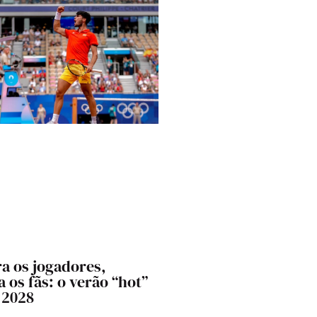
a os jogadores,
 os fãs: o verão “hot”
 2028