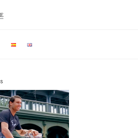
TE
OS