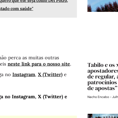
 quero que ele seja como Del Potro,
stado com saúde"
não perca as muitas outras
Tabilo e os
veis
neste link para o nosso site
.
apostadores
ga no
Instagram
,
X (Twitter)
e
de regular,
patrocínios
de apostas”
ga no
Instagram
,
X (Twitter)
e
Nacho Encabo
Julh