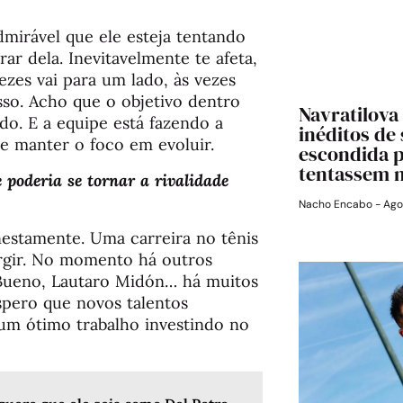
mirável que ele esteja tentando
ar dela. Inevitavelmente te afeta,
ezes vai para um lado, às vezes
so. Acho que o objetivo dentro
Navratilova
do. E a equipe está fazendo a
inéditos de
 e manter o foco em evoluir.
escondida 
tentassem 
 poderia se tornar a rivalidade
Nacho Encabo
Ago
estamente. Uma carreira no tênis
rgir. No momento há outros
 Bueno, Lautaro Midón… há muitos
spero que novos talentos
um ótimo trabalho investindo no