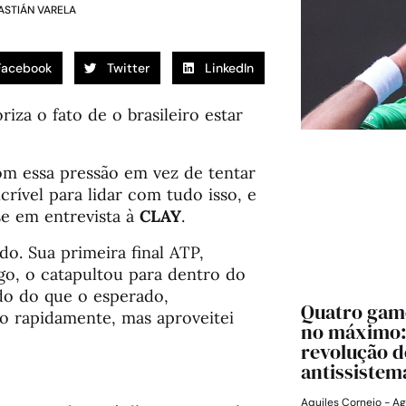
BASTIÁN VARELA
Facebook
Twitter
LinkedIn
iza o fato de o brasileiro estar
om essa pressão em vez de tentar
crível para lidar com tudo isso, e
se em entrevista à
CLAY
.
do. Sua primeira final ATP,
o, o catapultou para dentro do
do do que o esperado,
Quatro game
o rapidamente, mas aproveitei
no máximo:
revolução d
antissistem
Aquiles Cornejo
Ag