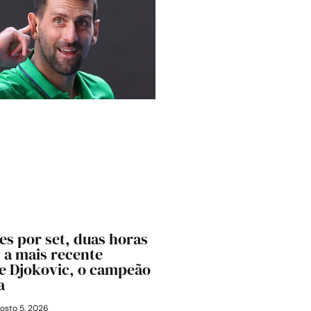
s por set, duas horas
 a mais recente
e Djokovic, o campeão
a
osto 5, 2026