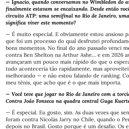
— Ignacio, quando conversamos no Wimbledon do ano
finalmente estavam se encaixando. Desde então você
circuito ATP: uma semifinal no Rio de Janeiro, um
significa viver este momento?
— É muito especial. E obviamente estou ansioso p
que foi um processo do qual desfrutei profundam
bons momentos. No final do ano passado venci m
contra Ben Shelton na Arthur Ashe… e em 2026 as
avançaram um pouco mais rápido do que o esper
tudo aconteceria tão rapidamente, mas aproveit
melhorando — e não estou falando de ranking. C
meu tênis, que acho que é o que mais importa.
— Você teve que jogar no Rio de Janeiro com a torc
Contra João Fonseca na quadra central Guga Kuerte
— É especial. Eu gosto, sim. As duas vezes que se
foram contra Nicolás Jarry no Chile, quando o Per
depois no Brasil. Gosto porque é um desafio. Os