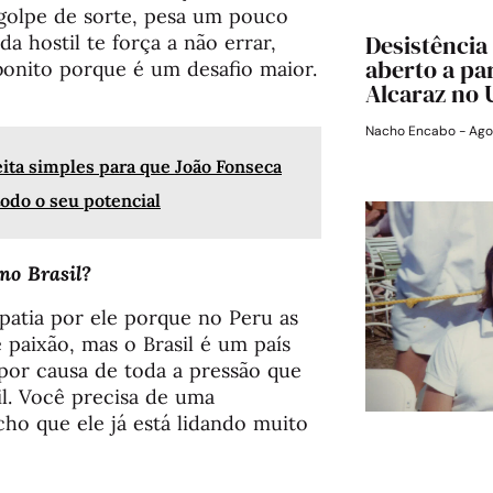
golpe de sorte, pesa um pouco
Desistência
a hostil te força a não errar,
aberto a pa
bonito porque é um desafio maior.
Alcaraz no
Nacho Encabo
Ago
ita simples para que João Fonseca
todo o seu potencial
no Brasil?
atia por ele porque no Peru as
aixão, mas o Brasil é um país
por causa de toda a pressão que
il. Você precisa de uma
cho que ele já está lidando muito