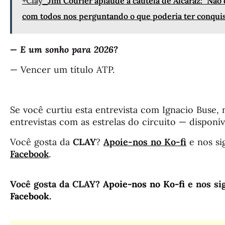
+Clay
Jim Courier aplaude a cautela de Alcaraz: "Não
com todos nos perguntando o que poderia ter conqui
— E um sonho para 2026?
— Vencer um título ATP.
Se você curtiu esta entrevista com Ignacio Buse, 
entrevistas com as estrelas do circuito — disponí
Você gosta da
CLAY
?
Apoie-nos no Ko-fi
e nos si
Facebook
.
Você gosta da CLAY?
Apoie-nos no Ko-fi
e nos si
Facebook
.