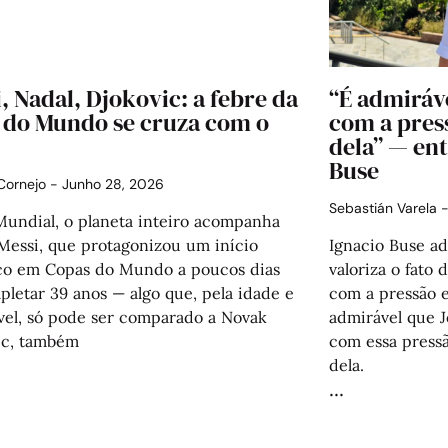
, Nadal, Djokovic: a febre da
“É admiráv
 do Mundo se cruza com o
com a pres
dela” — en
Buse
 Cornejo
Junho 28, 2026
Sebastián Varela
Mundial, o planeta inteiro acompanha
 Messi, que protagonizou um início
Ignacio Buse a
ico em Copas do Mundo a poucos dias
valoriza o fato 
letar 39 anos — algo que, pela idade e
com a pressão e
ível, só pode ser comparado a Novak
admirável que J
ic, também
com essa pressã
dela.