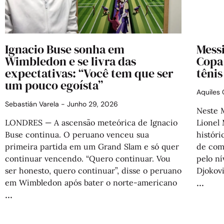
Ignacio Buse sonha em
Messi
Wimbledon e se livra das
Copa
expectativas: “Você tem que ser
tênis
um pouco egoísta”
Aquiles
Sebastián Varela
Junho 29, 2026
Neste 
LONDRES — A ascensão meteórica de Ignacio
Lionel
Buse continua. O peruano venceu sua
histór
primeira partida em um Grand Slam e só quer
de comp
continuar vencendo. “Quero continuar. Vou
pelo n
ser honesto, quero continuar”, disse o peruano
Djokov
em Wimbledon após bater o norte-americano