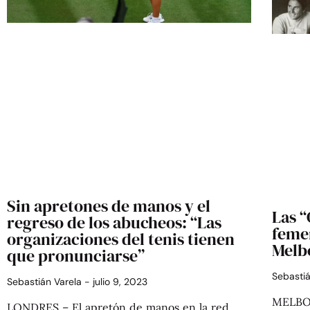
Sin apretones de manos y el
Las “
regreso de los abucheos: “Las
femen
organizaciones del tenis tienen
Melb
que pronunciarse”
Sebasti
Sebastián Varela
julio 9, 2023
MELBOU
LONDRES – El apretón de manos en la red.