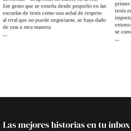
primer
Ese gesto que se enseña desde pequeño en las
tenis e
escuelas de tenis como una señal de respeto
importa
al rival que no puede negociarse, se haya dado
entonc
de una u otra manera
se conv
Las mejores historias en tu inbox