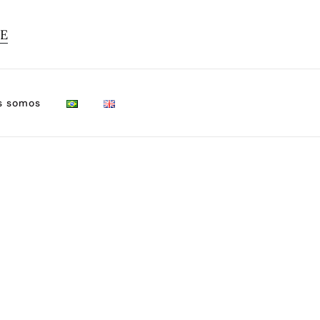
TE
s somos