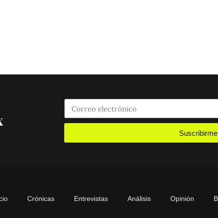
x
Suscribirme
cio
Crónicas
Entrevistas
Análisis
Opinión
B